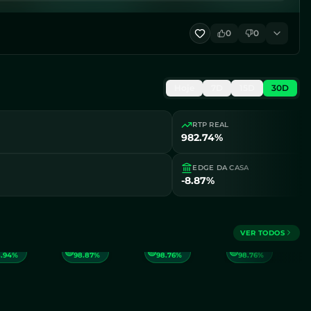
0
0
 de retorno ao jogador (RTP) média de até
99.29%
, você
Hoje
7D
15D
30D
RTP REAL
nto para iniciantes quanto para jogadores experientes da
982.74%
EDGE DA CASA
-8.87%
rantindo resultados aleatórios e independentes em cada
VER TODOS
P
RTP
RTP
RTP
e outros títulos da Evolution e promove o jogo responsável.
8.94%
98.87%
98.76%
98.76%
AR
JOGAR
JOGAR
JOGAR