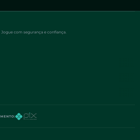
os. Jogue com segurança e confiança.
AMENTO
: