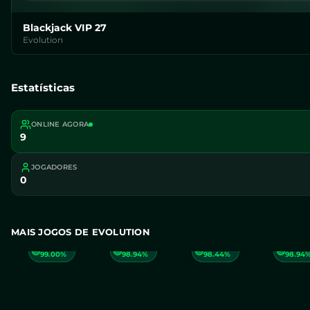
Blackjack VIP 27
Evolution
Blackjack VIP 27
é um jogo de cassino online disponível n
Estatísticas
pode jogar agora mesmo e se divertir. Jogue com responsa
Como jogar Blackjack VIP 27 na Vera Bet
ONLINE AGORA
Para começar a jogar
Blackjack VIP 27
, basta ajustar o va
9
Evolution.
JOGADORES
Sobre o Blackjack VIP 27
0
O
Blackjack VIP 27
é desenvolvido pela
Evolution
e opera 
rodada. Com RTP médio de
99.29%
, oferece uma boa relaçã
MAIS JOGOS DE EVOLUTION
Por que jogar Blackjack VIP 27 na Vera Bet
RTP
RTP
RTP
RTP
Na
Vera Bet
99.00%
, você joga com total segurança, suporte rápido
98.94%
98.44%
98.94
JOGAR
JOGAR
JOGAR
JOGAR
Aposte com consciência!
RTP