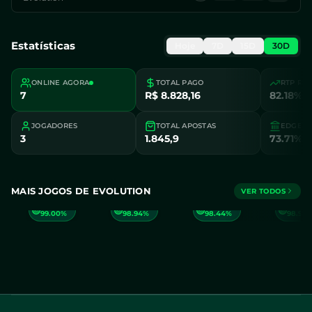
Blackjack VIP 24
é um jogo de cassino online
Estatísticas
disponível na
Vera Bet
, desenvolvido pelo provedor
Hoje
7D
15D
30D
Evolution
. Com uma taxa de retorno ao jogador (RTP)
média de até
99.29%
, você pode jogar agora mesmo e
ONLINE AGORA
TOTAL PAGO
RTP RE
se divertir. Jogue com responsabilidade!
7
R$ 8.828,16
82.18%
Como jogar Blackjack VIP 24 na Vera Bet
JOGADORES
TOTAL APOSTAS
EDGE D
3
Para começar a jogar
Blackjack VIP 24
1.845,9
, basta ajustar
73.71%
o valor da aposta e iniciar a rodada. O jogo é intuitivo
e indicado tanto para iniciantes quanto para jogadores
experientes da Evolution.
MAIS JOGOS DE EVOLUTION
VER TODOS
RTP
RTP
RTP
RTP
Sobre o Blackjack VIP 24
99.00%
98.94%
98.44%
98.94
JOGAR
JOGAR
JOGAR
JOGAR
O
Blackjack VIP 24
é desenvolvido pela
Evolution
e
opera com tecnologia RNG (Random Number
Generator) certificada, garantindo resultados
aleatórios e independentes em cada rodada. Com RTP
médio de
99.29%
, oferece uma boa relação entre risco
e retorno.