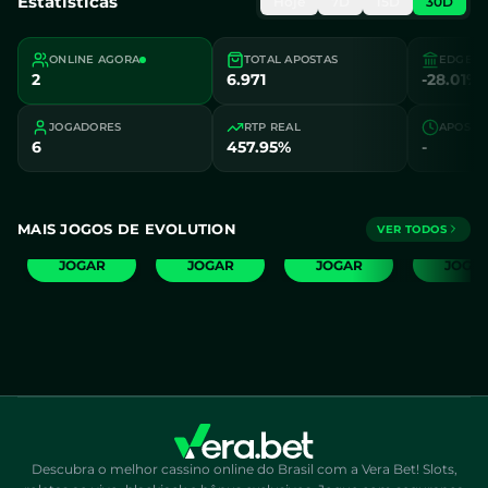
Estatísticas
disponível na
Vera Bet
, desenvolvido pelo provedor
Hoje
7D
15D
30D
Evolution
. Com uma taxa de retorno ao jogador (RTP)
média de até
99.29%
, você pode jogar agora mesmo e
ONLINE AGORA
TOTAL APOSTAS
EDGE D
se divertir. Jogue com responsabilidade!
2
6.971
-28.01%
Como jogar Blackjack VIP 21 na Vera Bet
JOGADORES
RTP REAL
APOSTA
6
Para começar a jogar
Blackjack VIP 21
457.95%
, basta ajustar o
-
valor da aposta e iniciar a rodada. O jogo é intuitivo e
indicado tanto para iniciantes quanto para jogadores
experientes da Evolution.
MAIS JOGOS DE EVOLUTION
VER TODOS
Sobre o Blackjack VIP 21
JOGAR
JOGAR
JOGAR
JOGA
O
Blackjack VIP 21
é desenvolvido pela
Evolution
e
opera com tecnologia RNG (Random Number
Generator) certificada, garantindo resultados
aleatórios e independentes em cada rodada. Com RTP
médio de
99.29%
, oferece uma boa relação entre risco
e retorno.
Por que jogar Blackjack VIP 21 na Vera Bet
Descubra o melhor cassino online do Brasil com a Vera Bet! Slots,
Na
Vera Bet
, você joga com total segurança, suporte