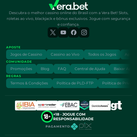
Por que jogar Blackjack VIP 19 na Vera Bet
Descubra o melhor cassino online do Brasil com a Vera Bet! Slots,
Na
Vera Bet
, você joga com total segurança, suporte
roletas ao vivo, blackjack e bônus exclusivos. Jogue com segurança
rápido e depósitos via Pix. A plataforma é licenciada,
e confiança.
reúne dezenas de outros títulos da Evolution e
promove o jogo responsável. Aposte com consciência!
APOSTE
RTP
Margem da casa
Jogos de Cassino
Cassino ao Vivo
Todos os Jogos
Aposta
99.29%
0.71%
COMUNIDADE
Promoções
Blog
FAQ
Central de Ajuda
Baixar App
REGRAS
Termos & Condições
Política de PLD-FTP
Política de Privaci
+18 · JOGUE COM
RESPONSABILIDADE
PAGAMENTO
: