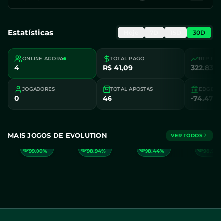
Blackjack Silver B
é um jogo de cassino online
Estatísticas
disponível na
Vera Bet
, desenvolvido pelo provedor
Hoje
7D
15D
30D
Evolution
. Com uma taxa de retorno ao jogador (RTP)
média de até
99.29%
, você pode jogar agora mesmo e
ONLINE AGORA
TOTAL PAGO
RTP RE
se divertir. Jogue com responsabilidade!
4
R$ 41,09
322.83%
Como jogar Blackjack Silver B na Vera Bet
JOGADORES
TOTAL APOSTAS
EDGE D
0
Para começar a jogar
Blackjack Silver B
46
, basta ajustar
-74.47%
o valor da aposta e iniciar a rodada. O jogo é intuitivo
e indicado tanto para iniciantes quanto para jogadores
experientes da Evolution.
MAIS JOGOS DE EVOLUTION
VER TODOS
RTP
RTP
RTP
RTP
Sobre o Blackjack Silver B
99.00%
98.94%
98.44%
98.94
JOGAR
JOGAR
JOGAR
JOGAR
O
Blackjack Silver B
é desenvolvido pela
Evolution
e
opera com tecnologia RNG (Random Number
Generator) certificada, garantindo resultados
aleatórios e independentes em cada rodada. Com RTP
médio de
99.29%
, oferece uma boa relação entre risco
e retorno.