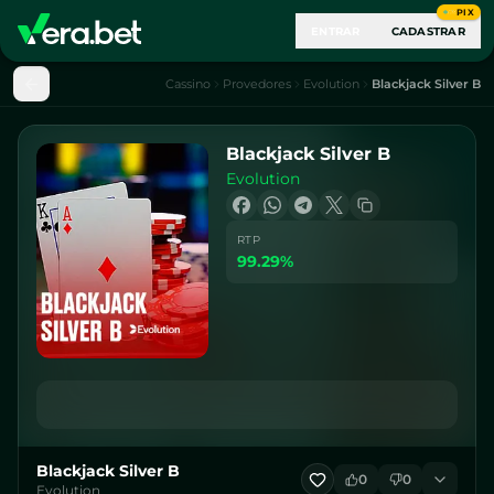
PIX
ENTRAR
CADASTRAR
Cassino
Provedores
Evolution
Blackjack Silver B
Blackjack Silver B
Evolution
RTP
99.29%
Blackjack Silver B
0
0
Evolution