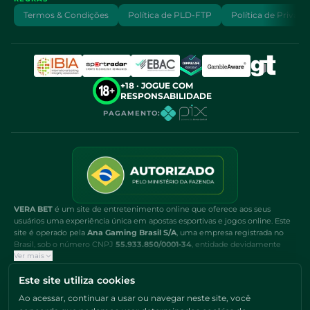
Termos & Condições
Política de PLD-FTP
Política de Privaci
+18 · JOGUE COM
RESPONSABILIDADE
PAGAMENTO
:
VERA BET
é um site de entretenimento online que oferece aos seus
usuários uma experiência única em apostas esportivas e jogos online. Este
site é operado pela
Ana Gaming Brasil S/A
, uma empresa registrada no
Brasil, sob o número CNPJ
55.933.850/0001-34
, entidade devidamente
Ver mais
autorizada a operar a modalidade lotérica de apostas de quota fixa no Brasil,
em temática desportiva e jogos online, conjuntamente, pela Secretaria de
Este site utiliza cookies
Prêmios e Apostas do Ministério da Fazenda, conforme Portaria SPA/MF
n.º 322/2025, publicada em 17 de fevereiro de 2025 no Diário Oficial da
CENTRAL DE JOGO RESPONSÁVEL
DENÚNCIAS
PRIVACIDADE
OUVIDORIA
Ao acessar, continuar a usar ou navegar neste site, você
República Federativa do Brasil.