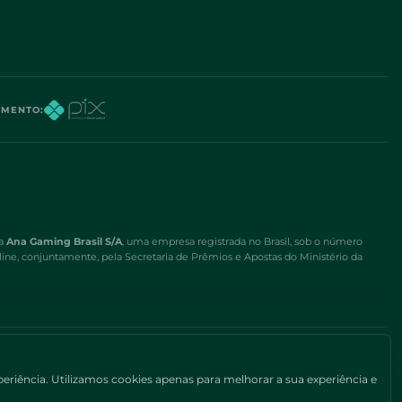
AMENTO
:
la
Ana Gaming Brasil S/A
, uma empresa registrada no Brasil, sob o número
line, conjuntamente, pela Secretaria de Prêmios e Apostas do Ministério da
so site. Utilizamos cookies apenas para melhorar a sua experiência e isso não
riência. Utilizamos cookies apenas para melhorar a sua experiência e