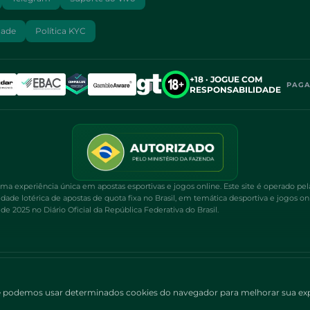
dade
Política KYC
+18 · JOGUE COM
PAG
RESPONSABILIDADE
a experiência única em apostas esportivas e jogos online. Este site é operado pe
ade lotérica de apostas de quota fixa no Brasil, em temática desportiva e jogos on
e 2025 no Diário Oficial da República Federativa do Brasil.
 usar determinados cookies do navegador para melhorar sua experiência ao usar nos
efício de Prestação Continuada (BPC).
CENTRAL DE JOGO RESPONSÁVEL
DENÚNCIAS
PRIVACIDADE
OUVIDORIA
ue podemos usar determinados cookies do navegador para melhorar sua expe
© 2026 Vera Bet. Todos os direitos reservados.