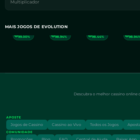
Multiplicador
98.87%
MAIS JOGOS DE EVOLUTION
RTP
RTP
RTP
RTP
99.00%
98.94%
98.44%
98.94
JOGAR
JOGAR
JOGAR
JOGAR
Descubra o melhor cassino online do
APOSTE
Jogos de Cassino
Cassino ao Vivo
Todos os Jogos
Aposta
COMUNIDADE
Promoções
Blog
FAQ
Central de Ajuda
Baixar App