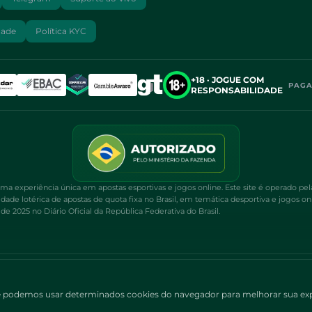
dade
Política KYC
+18 · JOGUE COM
PAG
RESPONSABILIDADE
a experiência única em apostas esportivas e jogos online. Este site é operado pe
ade lotérica de apostas de quota fixa no Brasil, em temática desportiva e jogos on
e 2025 no Diário Oficial da República Federativa do Brasil.
 usar determinados cookies do navegador para melhorar sua experiência ao usar nos
efício de Prestação Continuada (BPC).
CENTRAL DE JOGO RESPONSÁVEL
DENÚNCIAS
PRIVACIDADE
OUVIDORIA
ue podemos usar determinados cookies do navegador para melhorar sua expe
© 2026 Vera Bet. Todos os direitos reservados.