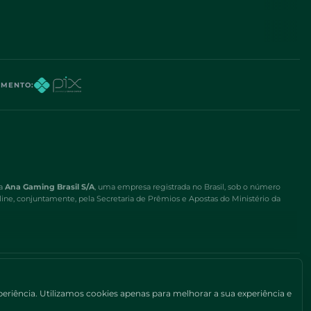
AMENTO
:
la
Ana Gaming Brasil S/A
, uma empresa registrada no Brasil, sob o número
line, conjuntamente, pela Secretaria de Prêmios e Apostas do Ministério da
so site. Utilizamos cookies apenas para melhorar a sua experiência e isso não
riência. Utilizamos cookies apenas para melhorar a sua experiência e