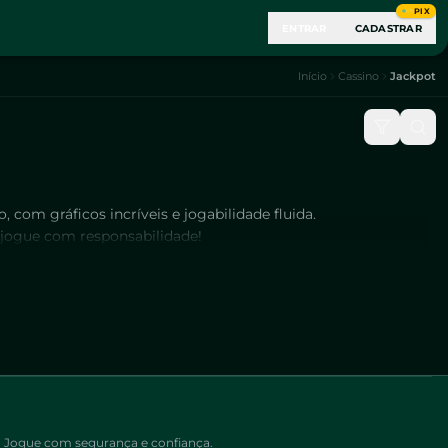
PIX
ENTRAR
CADASTRAR
Início
Cassino
Jackpot
gos da PG
Jogos Novos
Melhores Jogos
Compre Rod
com gráficos incríveis e jogabilidade fluida.
 jogue com responsabilidade!
os. Jogue com segurança e confiança.