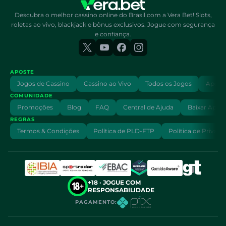
Descubra o melhor cassino online do Brasil com a Vera Bet! Slots,
roletas ao vivo, blackjack e bônus exclusivos. Jogue com segurança
e confiança.
APOSTE
Jogos de Cassino
Cassino ao Vivo
Todos os Jogos
Aposta
COMUNIDADE
Promoções
Blog
FAQ
Central de Ajuda
Baixar App
REGRAS
Termos & Condições
Política de PLD-FTP
Política de Privaci
+18 · JOGUE COM
RESPONSABILIDADE
PAGAMENTO
: