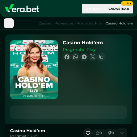
PIX
ENTRAR
CADASTRAR
Cassino
Provedores
Pragmatic Play
Casino Hold’em
Casino Hold’em
Pragmatic Play
Casino Hold’em
0
0
Pragmatic Play