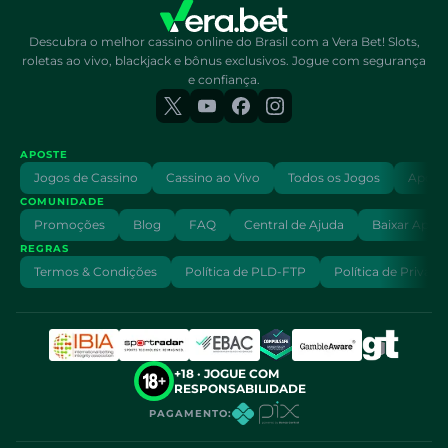
Por que jogar Casino Hold’em na Vera Bet
Descubra o melhor cassino online do Brasil com a Vera Bet! Slots,
Na
Vera Bet
, você joga com total segurança, suporte
roletas ao vivo, blackjack e bônus exclusivos. Jogue com segurança
rápido e depósitos via Pix. A plataforma é licenciada,
e confiança.
reúne dezenas de outros títulos da Pragmatic Play e
promove o jogo responsável. Aposte com consciência!
APOSTE
Jogos de Cassino
Cassino ao Vivo
Todos os Jogos
Aposta
COMUNIDADE
Promoções
Blog
FAQ
Central de Ajuda
Baixar App
REGRAS
Termos & Condições
Política de PLD-FTP
Política de Privaci
+18 · JOGUE COM
RESPONSABILIDADE
PAGAMENTO
: