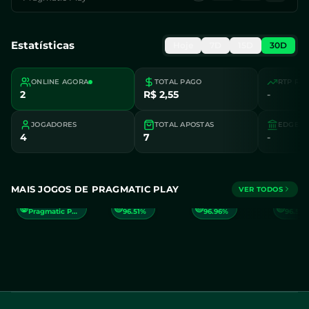
Casino Hold’em
é um jogo de cassino online
Estatísticas
disponível na
Vera Bet
, desenvolvido pelo provedor
Hoje
7D
15D
30D
Pragmatic Play
. Com uma taxa de retorno ao jogador
(RTP) média de até
97%
, você pode jogar agora
ONLINE AGORA
TOTAL PAGO
RTP RE
mesmo e se divertir. Jogue com responsabilidade!
2
R$ 2,55
-
Como jogar Casino Hold’em na Vera Bet
JOGADORES
TOTAL APOSTAS
EDGE D
4
Para começar a jogar
Casino Hold’em
7
, basta ajustar o
-
valor da aposta e iniciar a rodada. O jogo é intuitivo e
indicado tanto para iniciantes quanto para jogadores
experientes da Pragmatic Play.
MAIS JOGOS DE PRAGMATIC PLAY
VER TODOS
Provedor
RTP
RTP
RTP
Sobre o Casino Hold’em
Pragmatic Play
96.51%
96.96%
96.50
JOGAR
JOGAR
JOGAR
JOGAR
O
Casino Hold’em
é desenvolvido pela
Pragmatic
Play
e opera com tecnologia RNG (Random Number
Generator) certificada, garantindo resultados
aleatórios e independentes em cada rodada. Com RTP
médio de
97%
, oferece uma boa relação entre risco e
retorno.