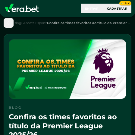
PIX
ENTRAR
CADASTRAR
Blog
Aposta Esportiva
Confira os times favoritos ao título da Premier League 2025/26
BLOG
Confira os times favoritos ao
título da Premier League
2025/26