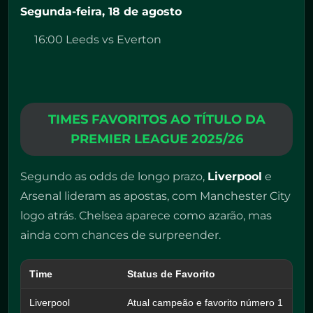
Segunda-feira, 18 de agosto
16:00 Leeds vs Everton
TIMES FAVORITOS AO TÍTULO DA
PREMIER LEAGUE 2025/26
Segundo as odds de longo prazo,
Liverpool
e
Arsenal lideram as apostas, com Manchester City
logo atrás. Chelsea aparece como azarão, mas
ainda com chances de surpreender.
Time
Status de Favorito
Liverpool
Atual campeão e favorito número 1