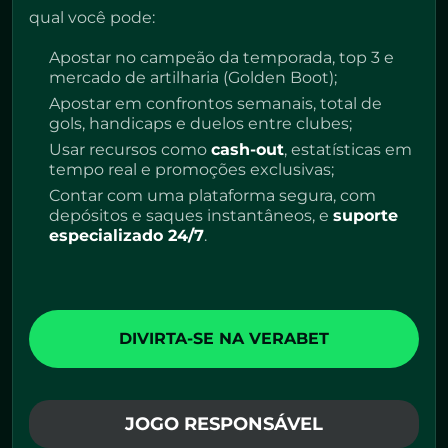
qual você pode:
Apostar no campeão da temporada, top 3 e
mercado de artilharia (Golden Boot);
Apostar em confrontos semanais, total de
gols, handicaps e duelos entre clubes;
Usar recursos como
cash-out
, estatísticas em
tempo real e promoções exclusivas;
Contar com uma plataforma segura, com
depósitos e saques instantâneos, e
suporte
especializado 24/7
.
DIVIRTA-SE NA VERABET
JOGO RESPONSÁVEL