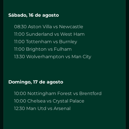
Sábado, 16 de agosto
08:30 Aston Villa vs Newcastle
11:00 Sunderland vs West Ham
11:00 Tottenham vs Burnley
11:00 Brighton vs Fulham
13:30 Wolverhampton vs Man City
Domingo, 17 de agosto
10:00 Nottingham Forest vs Brentford
10:00 Chelsea vs Crystal Palace
12:30 Man Utd vs Arsenal