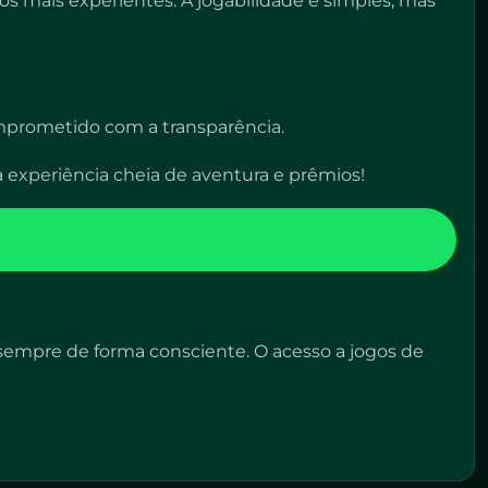
 os mais experientes. A jogabilidade é simples, mas
mprometido com a transparência.
sa experiência cheia de aventura e prêmios!
 sempre de forma consciente. O acesso a jogos de