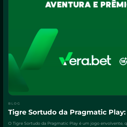
BLOG
Tigre Sortudo da Pragmatic Play:
O Tigre Sortudo da Pragmatic Play é um jogo envolvente, q