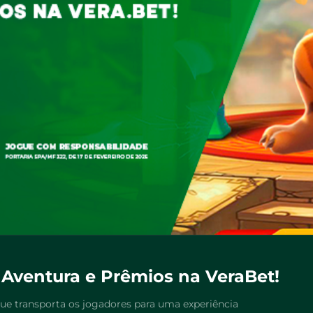
 Aventura e Prêmios na VeraBet!
ue transporta os jogadores para uma experiência