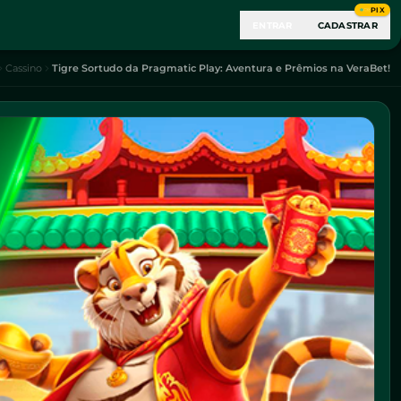
PIX
ENTRAR
CADASTRAR
Cassino
Tigre Sortudo da Pragmatic Play: Aventura e Prêmios na VeraBet!