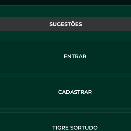
SUGESTÕES
ENTRAR
CADASTRAR
TIGRE SORTUDO