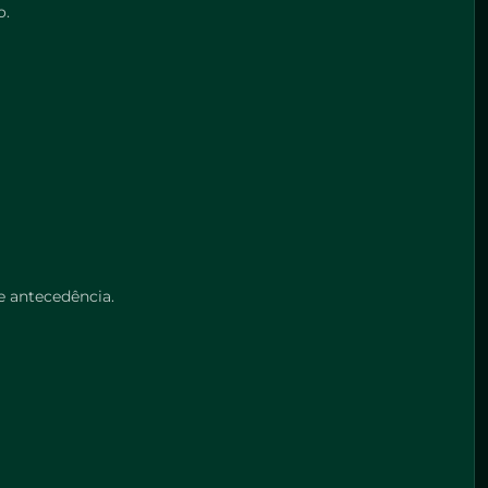
o.
e antecedência.