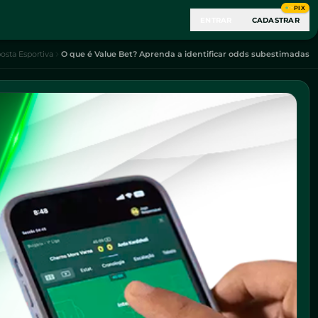
PIX
ENTRAR
CADASTRAR
osta Esportiva
O que é Value Bet? Aprenda a identificar odds subestimadas