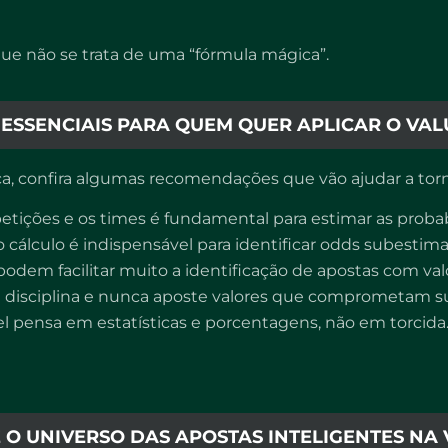
 que não se trata de uma “fórmula mágica”.
 ESSENCIAIS PARA QUEM QUER APLICAR O VAL
a, confira algumas recomendações que vão ajudar a torna
tições e os times é fundamental para estimar as probabi
o cálculo é indispensável para identificar odds subestim
 podem facilitar muito a identificação de apostas com val
 disciplina e nunca aposte valores que comprometam su
l pensa em estatísticas e porcentagens, não em torcida
 O UNIVERSO DAS APOSTAS INTELIGENTES NA 