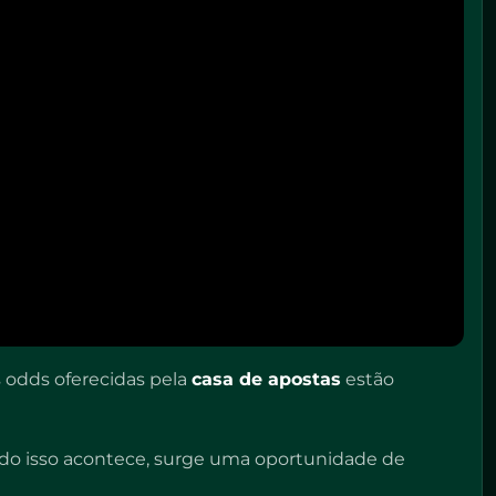
 odds oferecidas pela
casa de apostas
estão
ndo isso acontece, surge uma oportunidade de