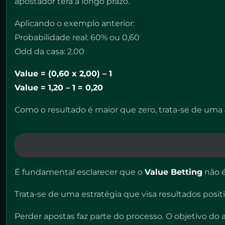
apostador terá a longo prazo.
Aplicando o exemplo anterior:
Probabilidade real: 60% ou 0,60
Odd da casa: 2.00
Value = (0,60 x 2,00) – 1
Value = 1,20 – 1 = 0,20
Como o resultado é maior que zero, trata-se de uma
É fundamental esclarecer que o
Value Betting
não é
Trata-se de uma estratégia que visa resultados positiv
Perder apostas faz parte do processo. O objetivo do 