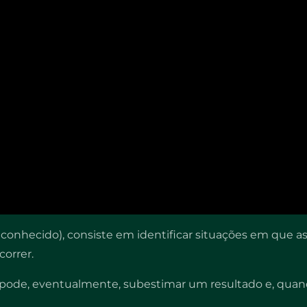
onhecido), consiste em identificar situações em que as
orrer.
a, pode, eventualmente, subestimar um resultado e, qua