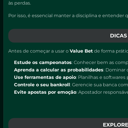
às perdas.
Por isso, é essencial manter a disciplina e entender
DICAS
Antes de começar a usar o
Value Bet
de forma prátic
Estude os campeonatos
: Conhecer bem as compe
Aprenda a calcular as probabilidades
: Dominar 
Use ferramentas de apoio
: Planilhas e softwares
Controle o seu bankroll
: Gerencie sua banca com
Evite apostas por emoção
: Apostador responsáve
EXPLORE