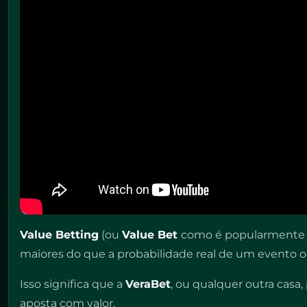
Value Betting
(ou
Value Bet
como é popularmente c
maiores do que a probabilidade real de um evento oc
Isso significa que a
VeraBet
, ou qualquer outra cas
aposta com valor.