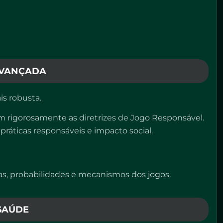
AVANÇADA
is robusta.
 rigorosamente as diretrizes de Jogo Responsável.
práticas responsáveis e impacto social.
ras, probabilidades e mecanismos dos jogos.
SAÚDE