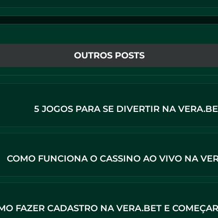
OUTROS POSTS
5 JOGOS PARA SE DIVERTIR NA VERA.BE
COMO FUNCIONA O CASSINO AO VIVO NA VER
MO FAZER CADASTRO NA VERA.BET E COMEÇAR