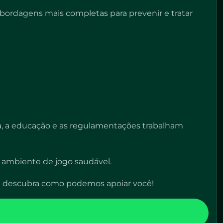
bordagens mais completas para prevenir e tratar
ia, a educação e as regulamentações trabalham
 ambiente de jogo saudável.
 descubra como podemos apoiar você!