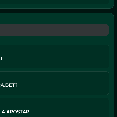
T
A.BET?
 A APOSTAR