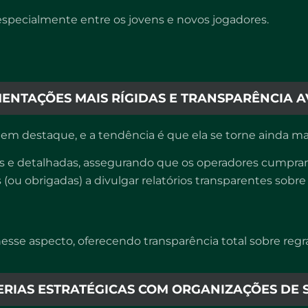
specialmente entre os jovens e novos jogadores.
ENTAÇÕES MAIS RÍGIDAS E TRANSPARÊNCIA 
 em destaque, e a tendência é que ela se torne ainda ma
s e detalhadas, assegurando que os operadores cumpram
ou obrigadas) a divulgar relatórios transparentes sobre 
 nesse aspecto, oferecendo transparência total sobre reg
ERIAS ESTRATÉGICAS COM ORGANIZAÇÕES DE 