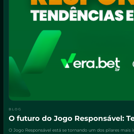
BLOG
O futuro do Jogo Responsável: T
O Jogo Responsável está se tornando um dos pilares mais i