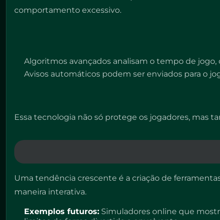
comportamento excessivo.
Algoritmos avançados analisam o tempo de jogo,
Avisos automáticos podem ser enviados para o jog
Essa tecnologia não só protege os jogadores, mas ta
Uma tendência crescente é a criação de ferramentas
maneira interativa.
Exemplos futuros:
Simuladores online que mostra