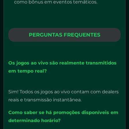
como bônus em eventos temáticos.
PERGUNTAS FREQUENTES
Os jogos ao vivo são realmente transmitidos
em tempo real?
Sim! Todos os jogos ao vivo contam com dealers
reais e transmissão instantânea.
Como saber se há promoções disponíveis em
determinado horário?