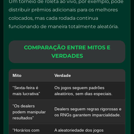
Um torneio de roleta ao vivo, por exemplo, pode
distribuir prêmios adicionais para os melhores
colocados, mas cada rodada continua
funcionando de maneira totalmente aleatória.
COMPARAÇÃO ENTRE MITOS E
VERDADES
Mito
Verdade
“Sexta-feira é
Os jogos seguem padrões
mais lucrativa”
aleatórios, sem dias especiais.
“Os dealers
Dealers seguem regras rigorosas e
podem manipular
os RNGs garantem imparcialidade.
resultados”
“Horários com
A aleatoriedade dos jogos