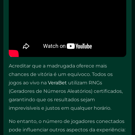
Acreditar que a madrugada oferece mais
chances de vitória é um equívoco. Todos os
jogos ao vivo na
VeraBet
utilizam RNGs
(Geradores de Números Aleatórios) certificados,
garantindo que os resultados sejam
imprevisíveis e justos em qualquer horário.
No entanto, o número de jogadores conectados
pode influenciar outros aspectos da experiência: