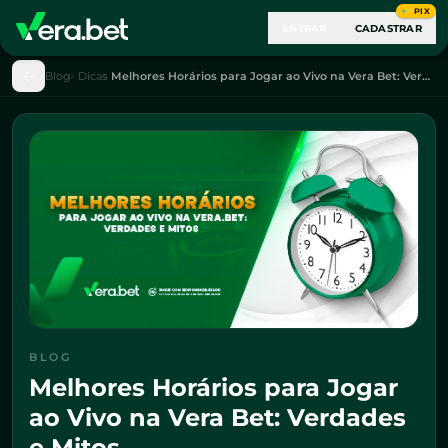
PIX
ENTRAR
CADASTRAR
Blog
Dicas
Melhores Horários para Jogar ao Vivo na Vera Bet: Verdades e Mitos
BLOG
Melhores Horários para Jogar
ao Vivo na Vera Bet: Verdades
e Mitos