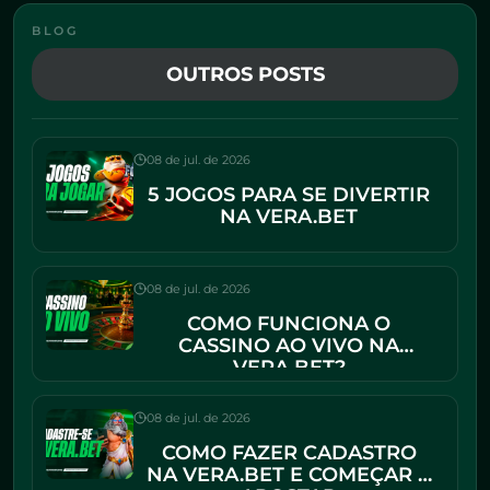
BLOG
OUTROS POSTS
08 de jul. de 2026
5 JOGOS PARA SE DIVERTIR
NA VERA.BET
08 de jul. de 2026
COMO FUNCIONA O
CASSINO AO VIVO NA
VERA.BET?
08 de jul. de 2026
COMO FAZER CADASTRO
NA VERA.BET E COMEÇAR A