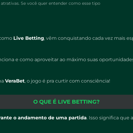
atrativas. Se você quer entender como esse tipo
 como
Live Betting
, vêm conquistando cada vez mais es
ciona e como aproveitar ao máximo suas oportunidades 
 na
VeraBet
, o jogo é pra curtir com consciência!
O QUE É LIVE BETTING?
rante o andamento de uma partida
. Isso significa q