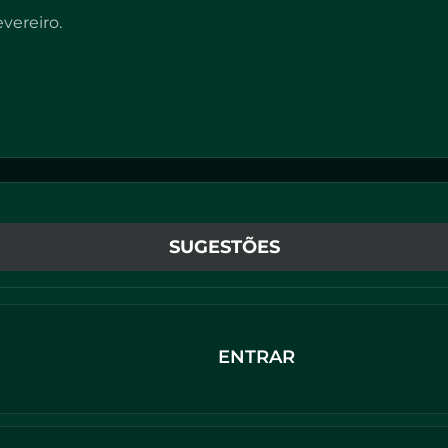
vereiro.
SUGESTÕES
ENTRAR