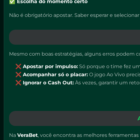
✅ Escolha do momento certo
Não é obrigatório apostar. Saber esperar e selecionar
Mesmo com boas estratégias, alguns erros podem co
❌
Apostar por impulso:
Só porque o time fez um
❌
Acompanhar só o placar:
O jogo Ao Vivo prec
❌
Ignorar o Cash Out:
Às vezes, garantir um ret
Na
VeraBet
, você encontra as melhores ferramentas