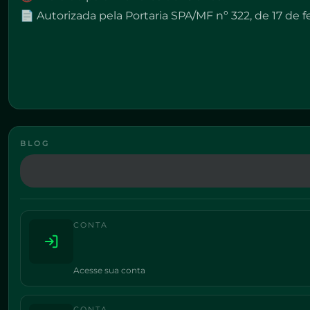
📄 Autorizada pela Portaria SPA/MF nº 322, de 17 de fe
BLOG
CONTA
Acesse sua conta
CONTA