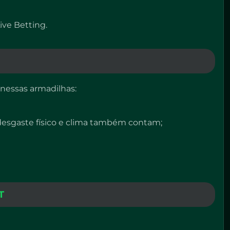
ive Betting.
nessas armadilhas:
desgaste físico e clima também contam;
T