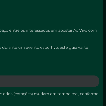
paço entre os interessados em apostar Ao Vivo com
durante um evento esportivo, este guia vai te
ue as odds (cotações) mudam em tempo real, conforme