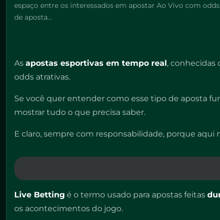
espaço entre os interessados em apostar Ao Vivo com odds 
de aposta...
As
apostas esportivas em tempo real
, conhecidas
odds atrativas.
Se você quer entender como esse tipo de aposta fun
mostrar tudo o que precisa saber.
E claro, sempre com responsabilidade, porque aqui
Live Betting
é o termo usado para apostas feitas
du
os acontecimentos do jogo.