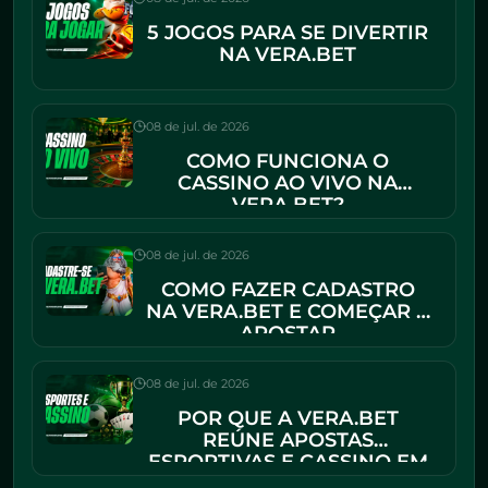
5 JOGOS PARA SE DIVERTIR
NA VERA.BET
08 de jul. de 2026
COMO FUNCIONA O
CASSINO AO VIVO NA
VERA.BET?
08 de jul. de 2026
COMO FAZER CADASTRO
NA VERA.BET E COMEÇAR A
APOSTAR
08 de jul. de 2026
POR QUE A VERA.BET
REÚNE APOSTAS
ESPORTIVAS E CASSINO EM
UM SÓ LUGAR?