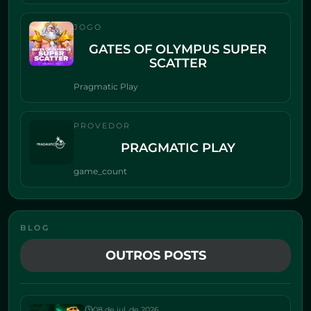
JOGO
GATES OF OLYMPUS SUPER
SCATTER
Pragmatic Play
PROVEDOR
PRAGMATIC PLAY
game_count
BLOG
OUTROS POSTS
08 de jul. de 2026