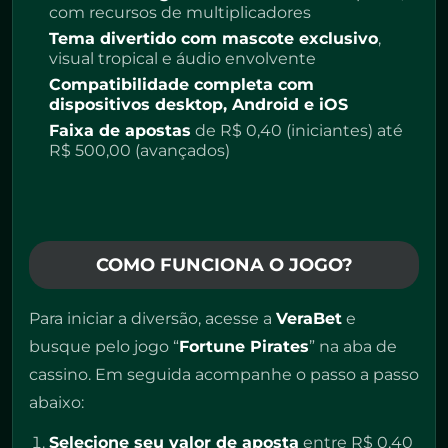
com recursos de multiplicadores
Tema divertido com mascote exclusivo
,
visual tropical e áudio envolvente
Compatibilidade completa com
dispositivos desktop, Android e iOS
Faixa de apostas
de R$ 0,40 (iniciantes) até
R$ 500,00 (avançados)
COMO FUNCIONA O JOGO?
Para iniciar a diversão, acesse a
VeraBet
e
busque pelo jogo “
Fortune Pirates
” na aba de
cassino. Em seguida acompanhe o passo a passo
abaixo:
Selecione seu valor de aposta
entre R$ 0,40