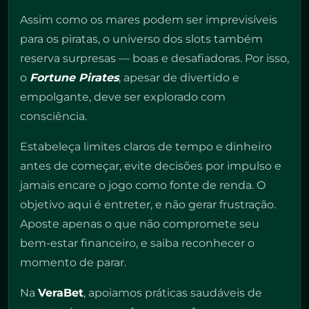
Assim como os mares podem ser imprevisíveis
para os piratas, o universo dos slots também
reserva surpresas — boas e desafiadoras. Por isso,
o
Fortune Pirates
, apesar de divertido e
empolgante, deve ser explorado com
consciência.
Estabeleça limites claros de tempo e dinheiro
antes de começar, evite decisões por impulso e
jamais encare o jogo como fonte de renda. O
objetivo aqui é entreter, e não gerar frustração.
Aposte apenas o que não compromete seu
bem-estar financeiro, e saiba reconhecer o
momento de parar.
Na
VeraBet
, apoiamos práticas saudáveis de