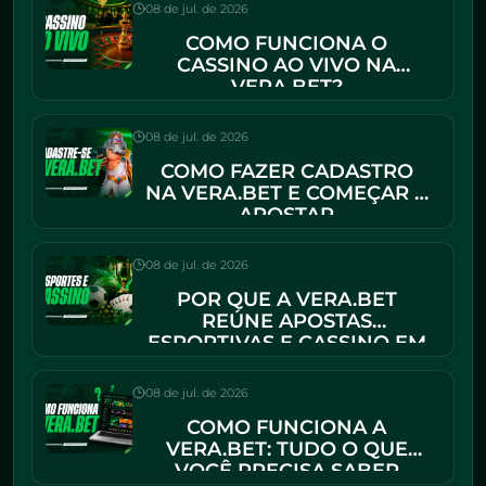
08 de jul. de 2026
COMO FUNCIONA O
CASSINO AO VIVO NA
VERA.BET?
08 de jul. de 2026
COMO FAZER CADASTRO
NA VERA.BET E COMEÇAR A
APOSTAR
08 de jul. de 2026
POR QUE A VERA.BET
REÚNE APOSTAS
ESPORTIVAS E CASSINO EM
UM SÓ LUGAR?
08 de jul. de 2026
COMO FUNCIONA A
VERA.BET: TUDO O QUE
VOCÊ PRECISA SABER