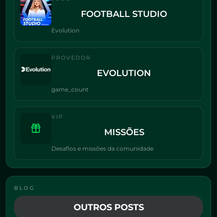
FOOTBALL STUDIO
Evolution
PROVEDOR
EVOLUTION
game_count
VIP
MISSÕES
Desafios e missões da comunidade
BLOG
OUTROS POSTS