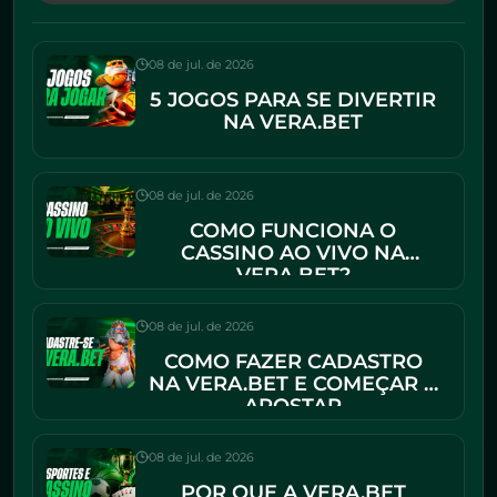
08 de jul. de 2026
5 JOGOS PARA SE DIVERTIR
NA VERA.BET
08 de jul. de 2026
COMO FUNCIONA O
CASSINO AO VIVO NA
VERA.BET?
08 de jul. de 2026
COMO FAZER CADASTRO
NA VERA.BET E COMEÇAR A
APOSTAR
08 de jul. de 2026
POR QUE A VERA.BET