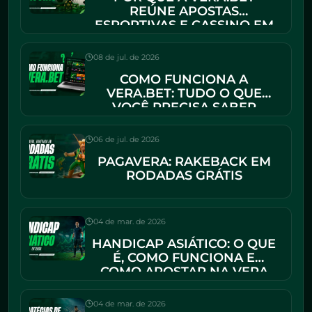
REÚNE APOSTAS
ESPORTIVAS E CASSINO EM
UM SÓ LUGAR?
08 de jul. de 2026
COMO FUNCIONA A
VERA.BET: TUDO O QUE
VOCÊ PRECISA SABER
06 de jul. de 2026
PAGAVERA: RAKEBACK EM
RODADAS GRÁTIS
04 de mar. de 2026
HANDICAP ASIÁTICO: O QUE
É, COMO FUNCIONA E
COMO APOSTAR NA VERA
BET
04 de mar. de 2026