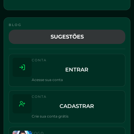
BLOG
SUGESTÕES
CONTA
ENTRAR
Acesse sua conta
CONTA
CADASTRAR
Crie sua conta grátis
JOGO