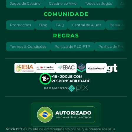
Jogos de Cassino
Cassino ao Vivo
Todos os Jogos
Aposta
COMUNIDADE
Promoções
Blog
FAQ
Central de Ajuda
Baixar App
REGRAS
Termos & Condições
Política de PLD-FTP
Política de Privaci
+18 · JOGUE COM
RESPONSABILIDADE
PAGAMENTO
:
VERA BET
é um site de entretenimento online que oferece aos seus