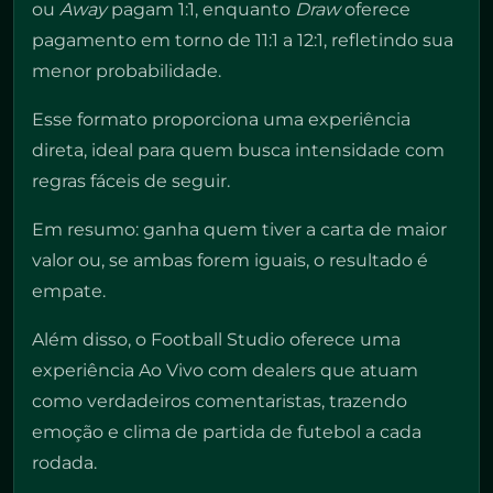
ou
Away
pagam 1:1, enquanto
Draw
oferece
pagamento em torno de 11:1 a 12:1, refletindo sua
menor probabilidade.
Esse formato proporciona uma experiência
direta, ideal para quem busca intensidade com
regras fáceis de seguir.
Em resumo: ganha quem tiver a carta de maior
valor ou, se ambas forem iguais, o resultado é
empate.
Além disso, o Football Studio oferece uma
experiência Ao Vivo com dealers que atuam
como verdadeiros comentaristas, trazendo
emoção e clima de partida de futebol a cada
rodada.