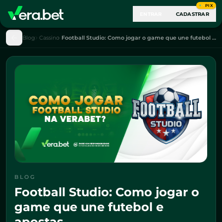
PIX
ENTRAR
CADASTRAR
Blog
Cassino
Football Studio: Como jogar o game que une futebol e apostas
BLOG
Football Studio: Como jogar o
game que une futebol e
apostas