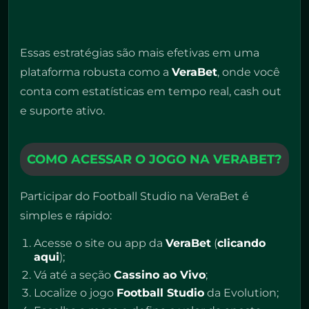
Essas estratégias são mais efetivas em uma
plataforma robusta como a
VeraBet
, onde você
conta com estatísticas em tempo real, cash out
e suporte ativo.
COMO ACESSAR O JOGO NA VERABET?
Participar do Football Studio na VeraBet é
simples e rápido:
Acesse o site ou app da
VeraBet
(
clicando
aqui
);
Vá até a seção
Cassino ao Vivo
;
Localize o jogo
Football Studio
da Evolution;