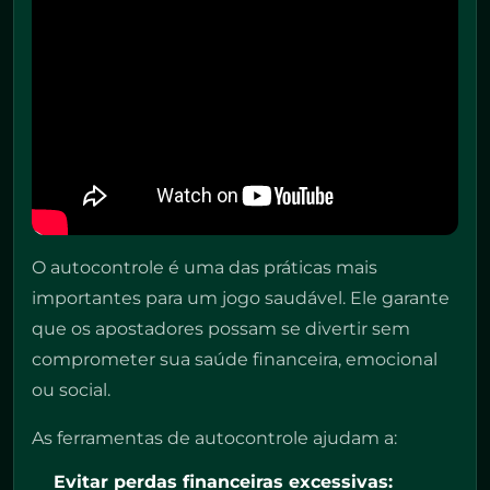
O autocontrole é uma das práticas mais
importantes para um jogo saudável. Ele garante
que os apostadores possam se divertir sem
comprometer sua saúde financeira, emocional
ou social.
As ferramentas de autocontrole ajudam a:
Evitar perdas financeiras excessivas: