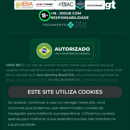
+18 · JOGUE COM
RESPONSABILIDADE
PAGAMENTO
:
VERA BET
é um site de entretenimento online que oferece aos seus
usuários uma experiência única em apostas esportivas e jogos online. Este
site é operado pela
Ana Gaming Brasil S/A
, uma empresa registrada no
Brasil, sob o número CNPJ
55.933.850/0001-34
, entidade devidamente
Ver mais
autorizada a operar a modalidade lotérica de apostas de quota fixa no Brasil,
em temática desportiva e jogos online, conjuntamente, pela Secretaria de
ESTE SITE UTILIZA COOKIES
Prêmios e Apostas do Ministério da Fazenda, conforme Portaria SPA/MF
n.º 322/2025, publicada em 17 de fevereiro de 2025 no Diário Oficial da
CENTRAL DE JOGO RESPONSÁVEL
DENÚNCIAS
PRIVACIDADE
OUVIDORIA
Ao acessar, continuar a usar ou navegar neste site, você
República Federativa do Brasil.
concorda que podemos usar determinados cookies do
navegador para melhorar sua experiência. Utilizamos cookies
© 2026 Vera Bet. Todos os direitos reservados.
Ao acessar, continuar a usar ou navegar neste site, você concorda que
Feito com 💚 para brasileiros 🇧🇷
apenas para melhorar a sua experiência e isso não interfere na
podemos usar determinados cookies do navegador para melhorar sua
18+. Jogue com responsabilidade! Ministério da Fazenda adverte: aposta não é
sua privacidade.
experiência ao usar nosso site. Utilizamos cookies apenas para melhorar a
investimento. Por isso, leia todas as informações disponíveis na nossa seção de
sua experiência e isso não interfere na sua privacidade.