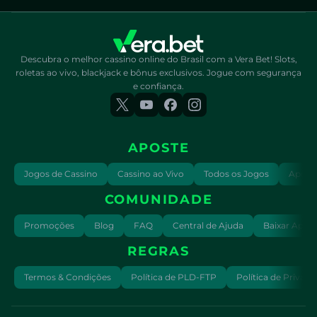
Descubra o melhor cassino online do Brasil com a Vera Bet! Slots,
roletas ao vivo, blackjack e bônus exclusivos. Jogue com segurança
e confiança.
APOSTE
Jogos de Cassino
Cassino ao Vivo
Todos os Jogos
Aposta
COMUNIDADE
Promoções
Blog
FAQ
Central de Ajuda
Baixar App
REGRAS
Termos & Condições
Política de PLD-FTP
Política de Privaci