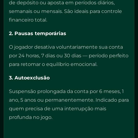
de depósito ou aposta em períodos diários,
semanais ou mensais. São ideais para controle
financeiro total.
2. Pausas temporárias
O jogador desativa voluntariamente sua conta
por 24 horas, 7 dias ou 30 dias — período perfeito
para retomar o equilíbrio emocional.
3. Autoexclusão
Suspensão prolongada da conta por 6 meses, 1
ano, 5 anos ou permanentemente. Indicado para
quem precisa de uma interrupção mais
profunda no jogo.