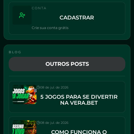
CONTA
CADASTRAR
Crie sua conta grátis
BLOG
OUTROS POSTS
08 de jul. de 2026
5 JOGOS PARA SE DIVERTIR
NA VERA.BET
08 de jul. de 2026
COMO FUNCIONA O