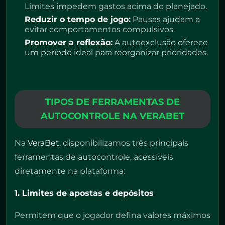
Limites impedem gastos acima do planejado.
Reduzir o tempo de jogo:
Pausas ajudam a
evitar comportamentos compulsivos.
Promover a reflexão:
A autoexclusão oferece
um período ideal para reorganizar prioridades.
TIPOS DE FERRAMENTAS DE
AUTOCONTROLE NA VERABET
Na
VeraBet
, disponibilizamos três principais
ferramentas de autocontrole, acessíveis
diretamente na plataforma:
1. Limites de apostas e depósitos
Permitem que o jogador defina valores máximos