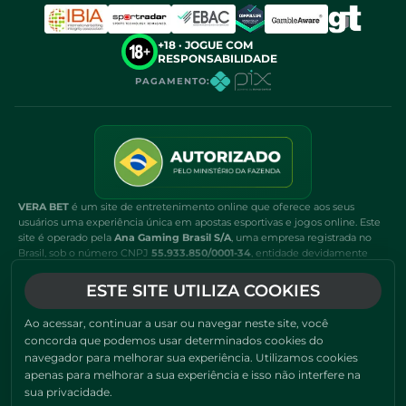
+18 · JOGUE COM
RESPONSABILIDADE
PAGAMENTO
:
VERA BET
é um site de entretenimento online que oferece aos seus
usuários uma experiência única em apostas esportivas e jogos online. Este
site é operado pela
Ana Gaming Brasil S/A
, uma empresa registrada no
Brasil, sob o número CNPJ
55.933.850/0001-34
, entidade devidamente
Ver mais
autorizada a operar a modalidade lotérica de apostas de quota fixa no Brasil,
em temática desportiva e jogos online, conjuntamente, pela Secretaria de
ESTE SITE UTILIZA COOKIES
Prêmios e Apostas do Ministério da Fazenda, conforme Portaria SPA/MF
n.º 322/2025, publicada em 17 de fevereiro de 2025 no Diário Oficial da
CENTRAL DE JOGO RESPONSÁVEL
DENÚNCIAS
PRIVACIDADE
OUVIDORIA
Ao acessar, continuar a usar ou navegar neste site, você
República Federativa do Brasil.
concorda que podemos usar determinados cookies do
navegador para melhorar sua experiência. Utilizamos cookies
© 2026 Vera Bet. Todos os direitos reservados.
Ao acessar, continuar a usar ou navegar neste site, você concorda que
Feito com 💚 para brasileiros 🇧🇷
apenas para melhorar a sua experiência e isso não interfere na
podemos usar determinados cookies do navegador para melhorar sua
18+. Jogue com responsabilidade! Ministério da Fazenda adverte: aposta não é
sua privacidade.
experiência ao usar nosso site. Utilizamos cookies apenas para melhorar a
investimento. Por isso, leia todas as informações disponíveis na nossa seção de