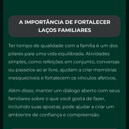
A IMPORTÂNCIA DE FORTALECER
LAÇOS FAMILIARES
Ter tempo de qualidade com a família é um dos
pilares para uma vida equilibrada. Atividades
simples, como refeições em conjunto, conversas
ou passeios ao ar livre, ajudam a criar memórias
inesquecíveis e fortalecem os vínculos afetivos.
Além disso, manter um diálogo aberto com seus
familiares sobre o que você gosta de fazer,
incluindo suas apostas, pode ajudar a criar um
ambiente de confiança e compreensão.