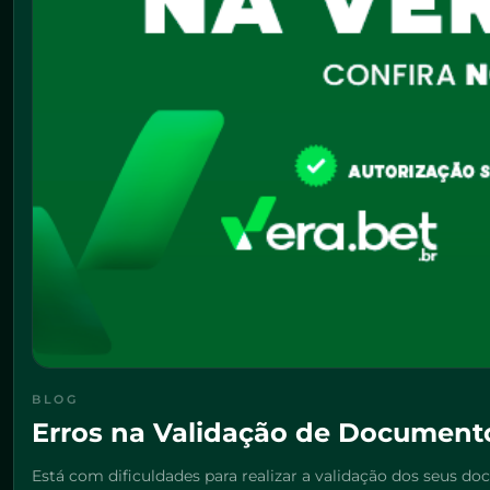
BLOG
Erros na Validação de Documento
Está com dificuldades para realizar a validação dos seus d