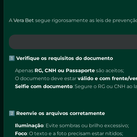
A
Vera Bet
segue rigorosamente as leis de prevenção
1️⃣
Verifique os requisitos do documento
Apenas
RG, CNH ou Passaporte
são aceitos;
O documento deve estar
válido e com frente/ver
Selfie com documento
: Segure o RG ou CNH ao l
2️⃣
Reenvie os arquivos corretamente
Iluminação
: Evite sombras ou brilho excessivo;
Foco
: O texto e a foto precisam estar nítidos;