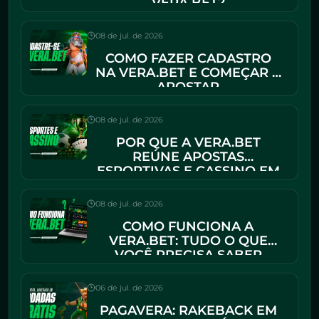
VERA.BET?
08 de jul. de 2026
COMO FAZER CADASTRO
NA VERA.BET E COMEÇAR A
APOSTAR
08 de jul. de 2026
POR QUE A VERA.BET
REÚNE APOSTAS
ESPORTIVAS E CASSINO EM
UM SÓ LUGAR?
08 de jul. de 2026
COMO FUNCIONA A
VERA.BET: TUDO O QUE
VOCÊ PRECISA SABER
06 de jul. de 2026
PAGAVERA: RAKEBACK EM