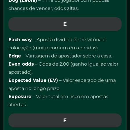
Dog (Zebra)
– Time ou jogador com poucas
chances de vencer, odds altas.
E
Each way
– Aposta dividida entre vitória e
colocação (muito comum em corridas).
Edge
– Vantagem do apostador sobre a casa.
Even odds
– Odds de 2.00 (ganho igual ao valor
apostado).
Expected Value (EV)
– Valor esperado de uma
aposta no longo prazo.
Exposure
– Valor total em risco em apostas
abertas.
F