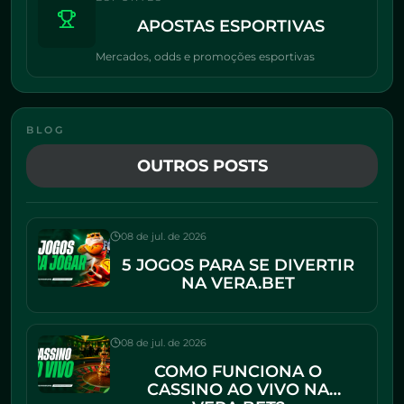
APOSTAS ESPORTIVAS
Mercados, odds e promoções esportivas
BLOG
OUTROS POSTS
08 de jul. de 2026
5 JOGOS PARA SE DIVERTIR
NA VERA.BET
08 de jul. de 2026
COMO FUNCIONA O
CASSINO AO VIVO NA