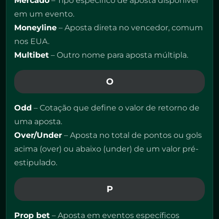
Mercado
– Tipo específico de aposta disponível
em um evento.
Moneyline
– Aposta direta no vencedor, comum
nos EUA.
Multibet
– Outro nome para aposta múltipla.
O
Odd
– Cotação que define o valor de retorno de
uma aposta.
Over/Under
– Aposta no total de pontos ou gols
acima (over) ou abaixo (under) de um valor pré-
estipulado.
P
Prop bet
– Aposta em eventos específicos