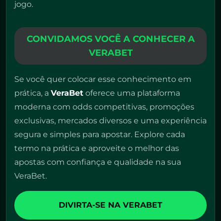
jogo.
CONVIDAMOS VOCÊ A CONHECER A
VERABET
Se você quer colocar esse conhecimento em
prática, a
VeraBet
oferece uma plataforma
moderna com odds competitivas, promoções
exclusivas, mercados diversos e uma experiência
segura e simples para apostar. Explore cada
termo na prática e aproveite o melhor das
apostas com confiança e qualidade na sua
VeraBet.
DIVIRTA-SE NA VERABET