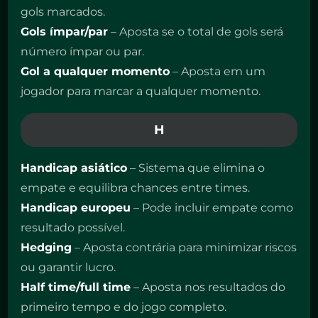
gols marcados.
Gols ímpar/par
– Aposta se o total de gols será
número ímpar ou par.
Gol a qualquer momento
– Aposta em um
jogador para marcar a qualquer momento.
H
Handicap asiático
– Sistema que elimina o
empate e equilibra chances entre times.
Handicap europeu
– Pode incluir empate como
resultado possível.
Hedging
– Aposta contrária para minimizar riscos
ou garantir lucro.
Half time/full time
– Aposta nos resultados do
primeiro tempo e do jogo completo.