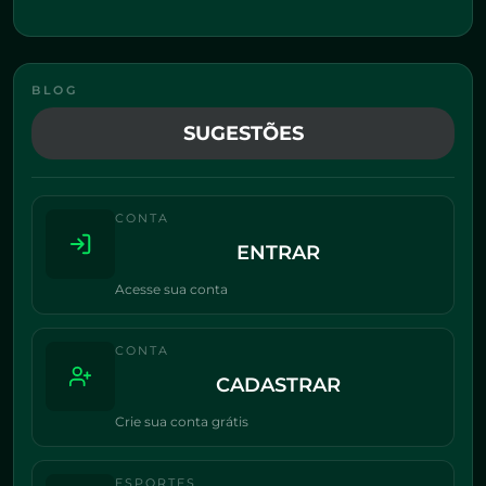
BLOG
SUGESTÕES
CONTA
ENTRAR
Acesse sua conta
CONTA
CADASTRAR
Crie sua conta grátis
ESPORTES