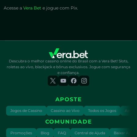
Acesse a
Vera Bet
e jogue com Pix.
Descubra o melhor cassino online do Brasil com a Vera Bet! Slots,
roletas ao vivo, blackjack e bônus exclusivos. Jogue com segurança
e confiança.
APOSTE
Jogos de Cassino
Cassino ao Vivo
Todos os Jogos
Aposta
COMUNIDADE
Promoções
Blog
FAQ
Central de Ajuda
Baixar App