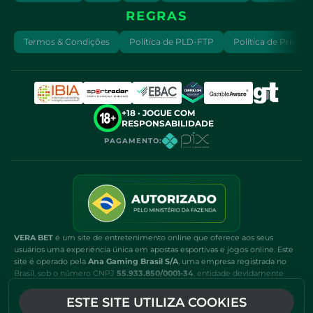
REGRAS
Termos & Condições
Política de PLD-FTP
Política de Privaci
+18 · JOGUE COM
RESPONSABILIDADE
PAGAMENTO
:
VERA BET
é um site de entretenimento online que oferece aos seus
usuários uma experiência única em apostas esportivas e jogos online. Este
site é operado pela
Ana Gaming Brasil S/A
, uma empresa registrada no
Brasil, sob o número CNPJ
55.933.850/0001-34
, entidade devidamente
Ver mais
autorizada a operar a modalidade lotérica de apostas de quota fixa no Brasil,
em temática desportiva e jogos online, conjuntamente, pela Secretaria de
ESTE SITE UTILIZA COOKIES
Prêmios e Apostas do Ministério da Fazenda, conforme Portaria SPA/MF