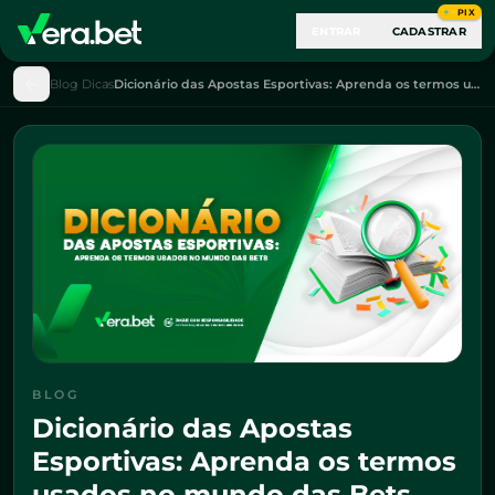
PIX
ENTRAR
CADASTRAR
Blog
Dicas
Dicionário das Apostas Esportivas: Aprenda os termos usados no mundo das Bets
BLOG
Dicionário das Apostas
Esportivas: Aprenda os termos
usados no mundo das Bets