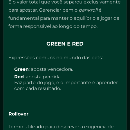
É o valor total que você separou exclusivamente
para apostar. Gerenciar bem o
bankroll
é
fundamental para manter o equilíbrio e jogar de
forma responsável ao longo do tempo.
GREEN E RED
Expressões comuns no mundo das bets:
Green
: aposta vencedora.
Red
: aposta perdida.
Faz parte do jogo, e o importante é aprender
com cada resultado.
Rollover
Termo utilizado para descrever a exigência de