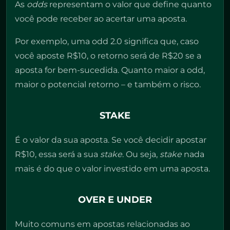
As
odds
representam o valor que define quanto
você pode receber ao acertar uma aposta.
Por exemplo, uma odd 2.0 significa que, caso
você aposte R$10, o retorno será de R$20 se a
aposta for bem-sucedida. Quanto maior a odd,
maior o potencial retorno – e também o risco.
STAKE
É o valor da sua aposta. Se você decidir apostar
R$10, essa será a sua
stake
. Ou seja,
stake
nada
mais é do que o valor investido em uma aposta.
OVER E UNDER
Muito comuns em apostas relacionadas ao