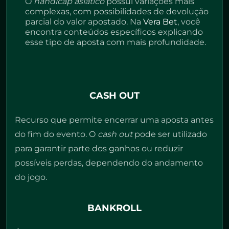
O
handicap asiático
possui variações mais
complexas, com possibilidades de devolução
parcial do valor apostado. Na
Vera Bet
, você
encontra conteúdos específicos explicando
esse tipo de aposta com mais profundidade.
CASH OUT
Recurso que permite encerrar uma aposta antes
do fim do evento. O
cash out
pode ser utilizado
para garantir parte dos ganhos ou reduzir
possíveis perdas, dependendo do andamento
do jogo.
BANKROLL