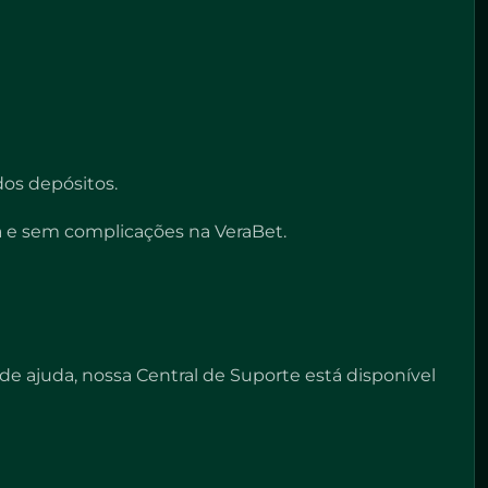
dos depósitos.
a e sem complicações na VeraBet.
e ajuda, nossa Central de Suporte está disponível