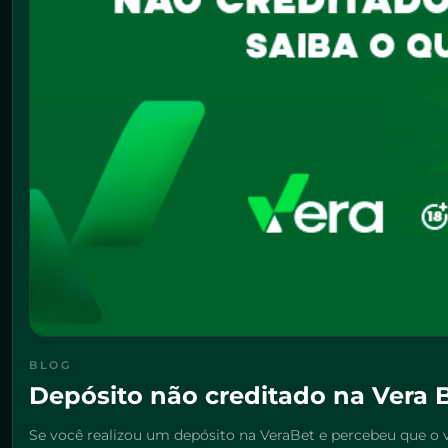
BLOG
Depósito não creditado na Vera B
Se você realizou um depósito na VeraBet e percebeu que o v