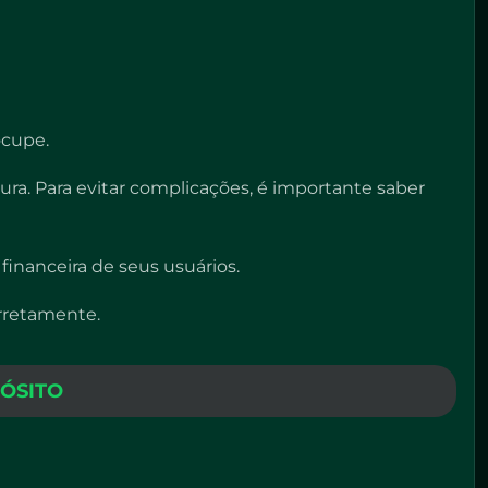
ocupe.
ra. Para evitar complicações, é importante saber
financeira de seus usuários.
orretamente.
ÓSITO