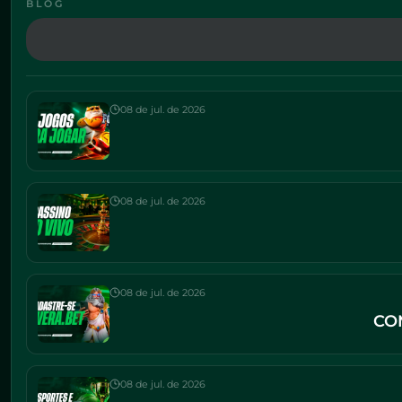
BLOG
08 de jul. de 2026
08 de jul. de 2026
08 de jul. de 2026
CO
08 de jul. de 2026