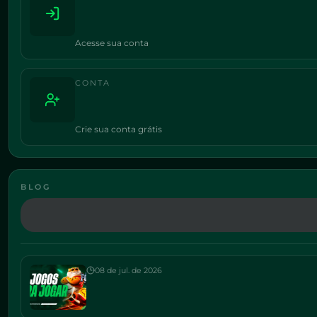
Acesse sua conta
CONTA
Crie sua conta grátis
BLOG
08 de jul. de 2026