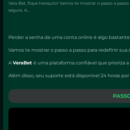
Vera Bet, fique tranquilo! Vamos te mostrar o passo a passo 
segura. A...
Perder a senha de uma conta online é algo bastante
Vamos te mostrar o passo a passo para redefinir sua
A
VeraBet
é uma plataforma confiável que prioriza 
Além disso, seu suporte está disponível 24 horas por
PASSO