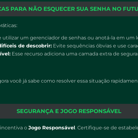
CAS PARA NÃO ESQUECER SUA SENHA NO FUT
ráticas:
utilizar um gerenciador de senhas ou anotá-la em um l
fíceis de descobrir:
Evite sequências óbvias e use carac
ível:
Esse recurso adiciona uma camada extra de seguran
ra você já sabe como resolver essa situação rapidament
SEGURANÇA E JOGO RESPONSÁVEL
 incentiva o
Jogo Responsável
. Certifique-se de estabe