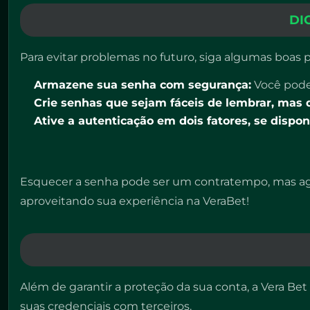
DI
Para evitar problemas no futuro, siga algumas boas p
Armazene sua senha com segurança:
Você pode 
Crie senhas que sejam fáceis de lembrar, mas di
Ative a autenticação em dois fatores, se dispon
Esquecer a senha pode ser um contratempo, mas ago
aproveitando sua experiência na VeraBet!
Além de garantir a proteção da sua conta, a Vera Bet
suas credenciais com terceiros.