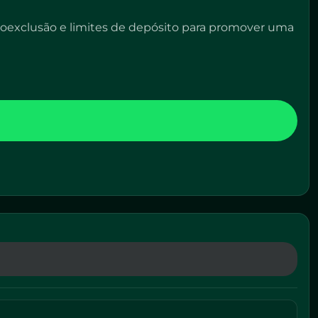
autoexclusão e limites de depósito para promover uma