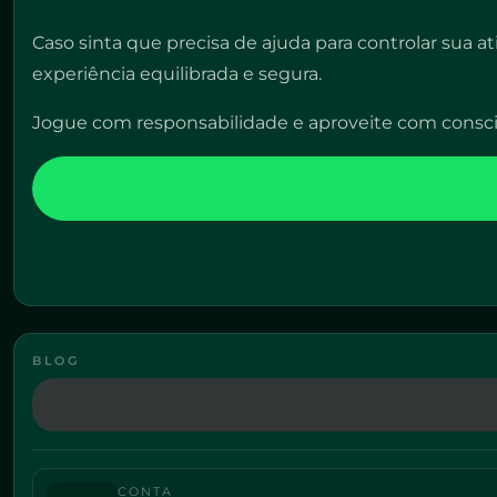
Caso sinta que precisa de ajuda para controlar sua 
experiência equilibrada e segura.
Jogue com responsabilidade e aproveite com consciê
BLOG
CONTA