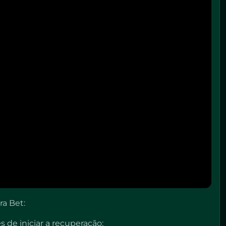
ra Bet:
 de iniciar a recuperação;