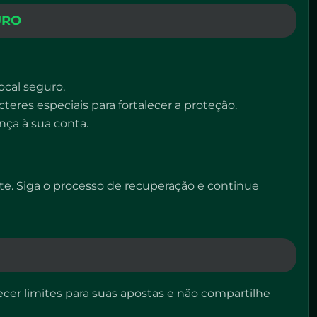
URO
ocal seguro.
teres especiais para fortalecer a proteção.
ça à sua conta.
e. Siga o processo de recuperação e continue
lecer limites para suas apostas e não compartilhe