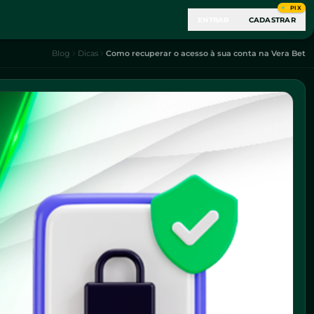
PIX
ENTRAR
CADASTRAR
Blog
Dicas
Como recuperar o acesso à sua conta na Vera Bet