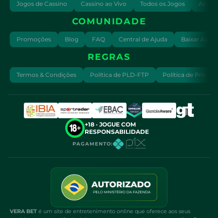
Jogos de Cassino
Cassino ao Vivo
Todos os Jogos
Aposta
COMUNIDADE
Promoções
Blog
FAQ
Central de Ajuda
Baixar App
REGRAS
Termos & Condições
Política de PLD-FTP
Política de Privaci
+18 · JOGUE COM
RESPONSABILIDADE
PAGAMENTO
:
VERA BET
é um site de entretenimento online que oferece aos seus