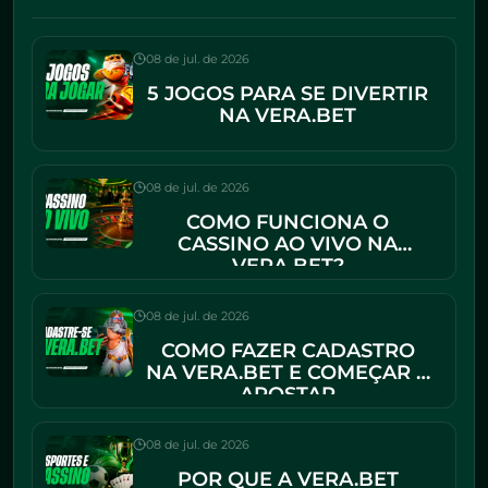
08 de jul. de 2026
5 JOGOS PARA SE DIVERTIR
NA VERA.BET
08 de jul. de 2026
COMO FUNCIONA O
CASSINO AO VIVO NA
VERA.BET?
08 de jul. de 2026
COMO FAZER CADASTRO
NA VERA.BET E COMEÇAR A
APOSTAR
08 de jul. de 2026
POR QUE A VERA.BET