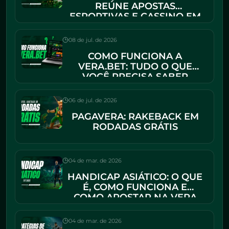
REÚNE APOSTAS
ESPORTIVAS E CASSINO EM
UM SÓ LUGAR?
08 de jul. de 2026
COMO FUNCIONA A
VERA.BET: TUDO O QUE
VOCÊ PRECISA SABER
06 de jul. de 2026
PAGAVERA: RAKEBACK EM
RODADAS GRÁTIS
04 de mar. de 2026
HANDICAP ASIÁTICO: O QUE
É, COMO FUNCIONA E
COMO APOSTAR NA VERA
BET
04 de mar. de 2026