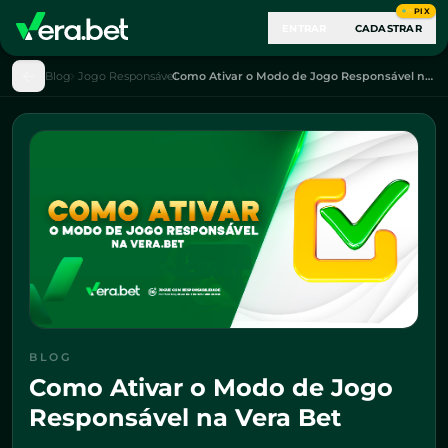
PIX
ENTRAR
CADASTRAR
Blog
Jogo Responsável
Como Ativar o Modo de Jogo Responsável na Vera Bet
BLOG
Como Ativar o Modo de Jogo
Responsável na Vera Bet