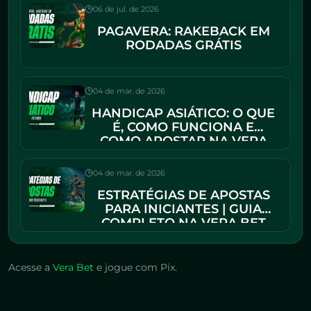
06 de jul. de 2026
PAGAVERA: RAKEBACK EM
RODADAS GRÁTIS
04 de mar. de 2026
HANDICAP ASIÁTICO: O QUE
É, COMO FUNCIONA E
COMO APOSTAR NA VERA
BET
04 de mar. de 2026
ESTRATÉGIAS DE APOSTAS
PARA INICIANTES | GUIA
COMPLETO NA VERA BET
Acesse a
Vera Bet
e jogue com Pix.