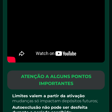
ATENÇÃO A ALGUNS PONTOS
IMPORTANTES
Limites valem a partir da ativação
:
mudanças só impactam depósitos futuros;
Autoexclusão não pode ser desfeita