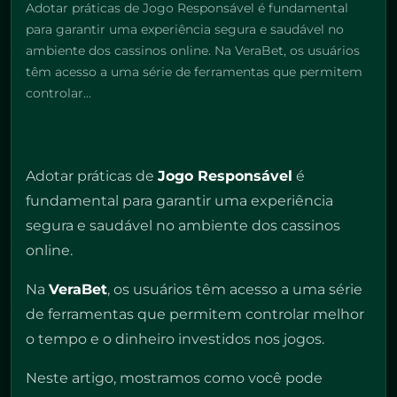
Adotar práticas de Jogo Responsável é fundamental
para garantir uma experiência segura e saudável no
ambiente dos cassinos online. Na VeraBet, os usuários
têm acesso a uma série de ferramentas que permitem
controlar...
Adotar práticas de
Jogo Responsável
é
fundamental para garantir uma experiência
segura e saudável no ambiente dos cassinos
online.
Na
VeraBet
, os usuários têm acesso a uma série
de ferramentas que permitem controlar melhor
o tempo e o dinheiro investidos nos jogos.
Neste artigo, mostramos como você pode