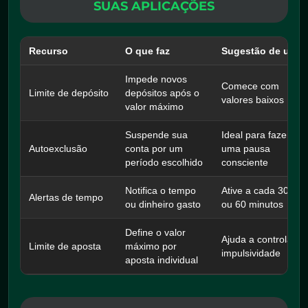
SUAS APLICAÇÕES
Recurso
O que faz
Sugestão de uso
Impede novos
Comece com
Limite de depósito
depósitos após o
valores baixos
valor máximo
Suspende sua
Ideal para fazer
Autoexclusão
conta por um
uma pausa
período escolhido
consciente
Notifica o tempo
Ative a cada 30
Alertas de tempo
ou dinheiro gasto
ou 60 minutos
Define o valor
Ajuda a controlar
Limite de aposta
máximo por
impulsividade
aposta individual