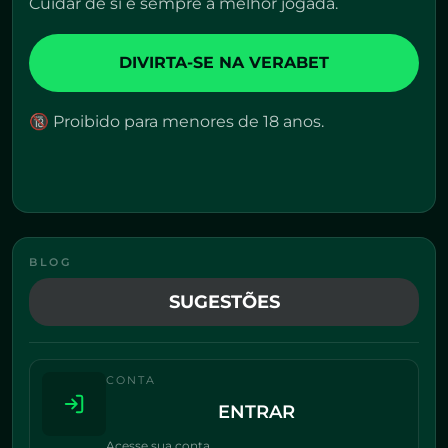
Cuidar de si é sempre a melhor jogada.
DIVIRTA-SE NA VERABET
🔞 Proibido para menores de 18 anos.
BLOG
SUGESTÕES
CONTA
ENTRAR
Acesse sua conta