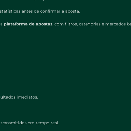
tísticas antes de confirmar a aposta.
da
plataforma de apostas
, com filtros, categorias e mercados b
sultados imediatos.
 transmitidos em tempo real.