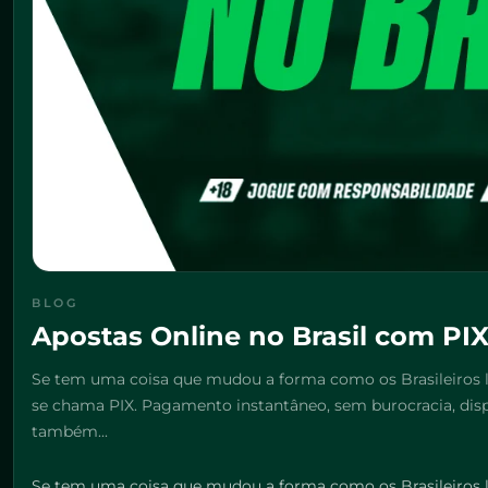
BLOG
Apostas Online no Brasil com PIX
Se tem uma coisa que mudou a forma como os Brasileiros l
se chama PIX. Pagamento instantâneo, sem burocracia, dispo
também...
Se tem uma coisa que mudou a forma como os Brasileiros li