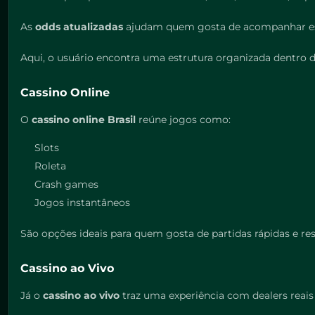
As
odds atualizadas
ajudam quem gosta de acompanhar esta
Aqui, o usuário encontra uma estrutura organizada dentro 
Cassino Online
O
cassino online Brasil
reúne jogos como:
Slots
Roleta
Crash games
Jogos instantâneos
São opções ideais para quem gosta de partidas rápidas e re
Cassino ao Vivo
Já o
cassino ao vivo
traz uma experiência com dealers reais