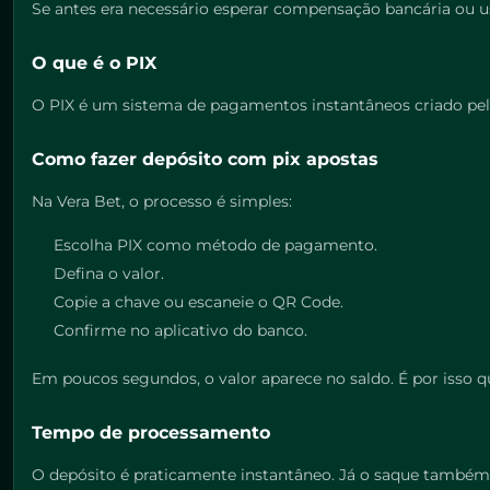
Se antes era necessário esperar compensação bancária ou us
O que é o PIX
O PIX é um sistema de pagamentos instantâneos criado pelo B
Como fazer depósito com pix apostas
Na Vera Bet, o processo é simples:
Escolha PIX como método de pagamento.
Defina o valor.
Copie a chave ou escaneie o QR Code.
Confirme no aplicativo do banco.
Em poucos segundos, o valor aparece no saldo. É por isso 
Tempo de processamento
O depósito é praticamente instantâneo. Já o saque também 