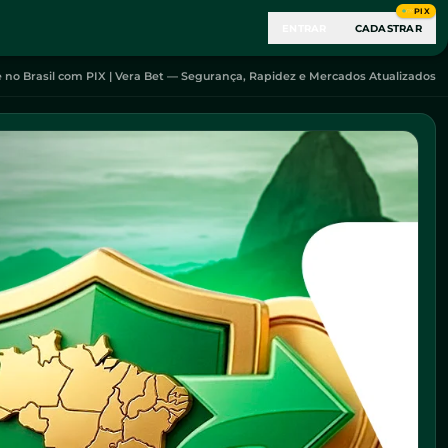
PIX
ENTRAR
CADASTRAR
 no Brasil com PIX | Vera Bet — Segurança, Rapidez e Mercados Atualizados