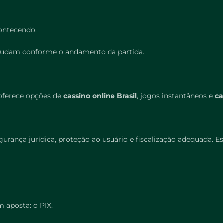
ontecendo.
 mudam conforme o andamento da partida.
oferece opções de
cassino online Brasil
, jogos instantâneos e
ca
egurança jurídica, proteção ao usuário e fiscalização adequada. 
 aposta: o PIX.