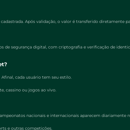
 cadastrada. Após validação, o valor é transferido diretamente p
s de segurança digital, com criptografia e verificação de identid
et?
 Afinal, cada usuário tem seu estilo.
e, cassino ou jogos ao vivo.
Campeonatos nacionais e internacionais aparecem diariamente 
rts e outras competições.