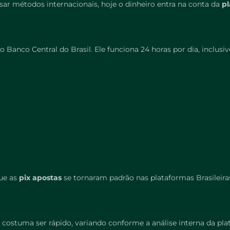
ar métodos internacionais, hoje o dinheiro entra na conta da
pl
anco Central do Brasil. Ele funciona 24 horas por dia, inclusive
que as
pix apostas
se tornaram padrão nas plataformas Brasileira
costuma ser rápido, variando conforme a análise interna da pl