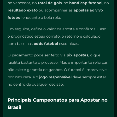
no vencedor, no
total de gols
, no
handicap futebol
, no
resultado exato
ou acompanhar as
apostas ao vivo
futebol
enquanto a bola rola.
Em seguida, define o valor da aposta e confirma. Caso
o prognóstico esteja correto, o retorno é calculado
com base nas
odds futebol
escolhidas.
O pagamento pode ser feito via
pix apostas
, o que
facilita bastante o processo. Mas é importante reforçar:
não existe garantia de ganhos. O futebol é imprevisível
por natureza, e o
jogo responsável
deve sempre estar
no centro de qualquer decisão.
Principais Campeonatos para Apostar no
Brasil