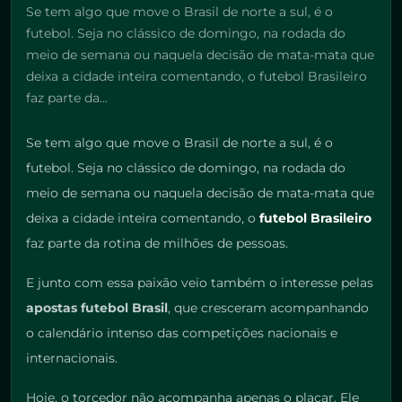
Se tem algo que move o Brasil de norte a sul, é o
futebol. Seja no clássico de domingo, na rodada do
meio de semana ou naquela decisão de mata-mata que
deixa a cidade inteira comentando, o futebol Brasileiro
faz parte da...
Se tem algo que move o Brasil de norte a sul, é o
futebol. Seja no clássico de domingo, na rodada do
meio de semana ou naquela decisão de mata-mata que
deixa a cidade inteira comentando, o
futebol Brasileiro
faz parte da rotina de milhões de pessoas.
E junto com essa paixão veio também o interesse pelas
apostas futebol Brasil
, que cresceram acompanhando
o calendário intenso das competições nacionais e
internacionais.
Hoje, o torcedor não acompanha apenas o placar. Ele