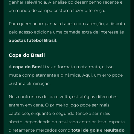
ganhar relevância. A análise do desempenho recente e
do mando de campo costuma fazer diferença.
Para quem acompanha a tabela com atenção, a disputa
pelo acesso adiciona uma camada extra de interesse às
apostas futebol Brasil
.
Copa do Brasil
A
copa do Brasil
traz o formato mata-mata, e isso
muda completamente a dinâmica. Aqui, um erro pode
custar a eliminação.
Nos confrontos de ida e volta, estratégias diferentes
entram em cena. O primeiro jogo pode ser mais
cauteloso, enquanto o segundo tende a ser mais
aberto, dependendo do resultado anterior. Isso impacta
diretamente mercados como
total de gols
e
resultado