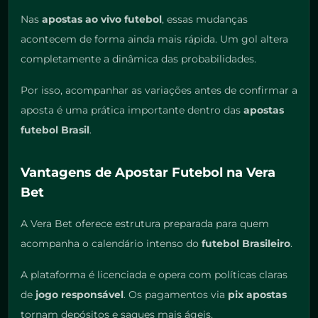
Nas
apostas ao vivo futebol
, essas mudanças
acontecem de forma ainda mais rápida. Um gol altera
completamente a dinâmica das probabilidades.
Por isso, acompanhar as variações antes de confirmar a
aposta é uma prática importante dentro das
apostas
futebol Brasil
.
Vantagens de Apostar Futebol na Vera
Bet
A Vera Bet oferece estrutura preparada para quem
acompanha o calendário intenso do
futebol Brasileiro
.
A plataforma é licenciada e opera com políticas claras
de
jogo responsável
. Os pagamentos via
pix apostas
tornam depósitos e saques mais ágeis.