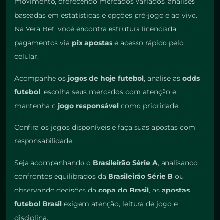
movimento, oferecendo mercados variados, análises
baseadas em estatísticas e opções pré-jogo e ao vivo.
Na Vera Bet, você encontra estrutura licenciada,
pagamentos via
pix apostas
e acesso rápido pelo
celular.
Acompanhe os
jogos de hoje futebol
, analise as
odds
futebol
, escolha seus mercados com atenção e
mantenha o
jogo responsável
como prioridade.
Confira os jogos disponíveis e faça suas apostas com
responsabilidade.
Seja acompanhando o
Brasileirão Série A
, analisando
confrontos equilibrados da
Brasileirão Série B
ou
observando decisões da
copa do Brasil
, as
apostas
futebol Brasil
exigem atenção, leitura de jogo e
disciplina.