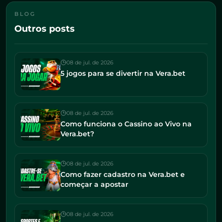
BLOG
Outros posts
08 de jul. de 2026
5 jogos para se divertir na Vera.bet
08 de jul. de 2026
Como funciona o Cassino ao Vivo na
Vera.bet?
08 de jul. de 2026
Como fazer cadastro na Vera.bet e
começar a apostar
08 de jul. de 2026