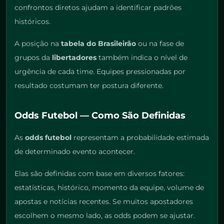
confrontos diretos ajudam a identificar padrões
históricos.
A posição na
tabela do Brasileirão
ou na fase de
grupos da
libertadores
também indica o nível de
urgência de cada time. Equipes pressionadas por
resultado costumam ter postura diferente.
Odds Futebol — Como São Definidas
As
odds futebol
representam a probabilidade estimada
de determinado evento acontecer.
Elas são definidas com base em diversos fatores:
estatísticas, histórico, momento da equipe, volume de
apostas e notícias recentes. Se muitos apostadores
escolhem o mesmo lado, as odds podem se ajustar.