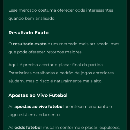
Esse mercado costuma oferecer odds interessantes
quando bem analisado.
Resultado Exato
O
resultado exato
é um mercado mais arriscado, mas
que pode oferecer retornos maiores.
Aqui, é preciso acertar o placar final da partida.
Estatísticas detalhadas e padrão de jogos anteriores
ajudam, mas o risco é naturalmente mais alto.
Apostas ao Vivo Futebol
As
apostas ao vivo futebol
acontecem enquanto o
jogo está em andamento.
As
odds futebol
mudam conforme o placar, expulsões,