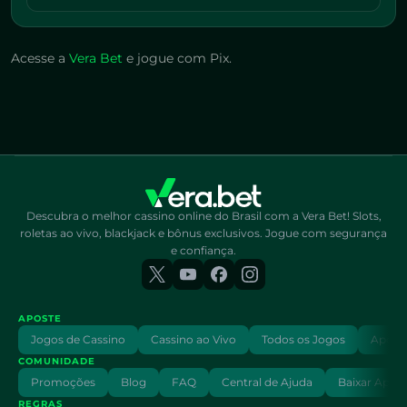
Acesse a
Vera Bet
e jogue com Pix.
Descubra o melhor cassino online do Brasil com a Vera Bet! Slots,
roletas ao vivo, blackjack e bônus exclusivos. Jogue com segurança
e confiança.
APOSTE
Jogos de Cassino
Cassino ao Vivo
Todos os Jogos
Aposta
COMUNIDADE
Promoções
Blog
FAQ
Central de Ajuda
Baixar App
REGRAS