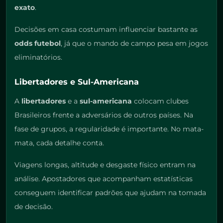
exato
.
Decisões em casa costumam influenciar bastante as
odds futebol
, já que o mando de campo pesa em jogos
eliminatórios.
Libertadores e Sul-Americana
A
libertadores
e a
sul-americana
colocam clubes
Brasileiros frente a adversários de outros países. Na
fase de grupos, a regularidade é importante. No mata-
mata, cada detalhe conta.
Viagens longas, altitude e desgaste físico entram na
análise. Apostadores que acompanham estatísticas
conseguem identificar padrões que ajudam na tomada
de decisão.