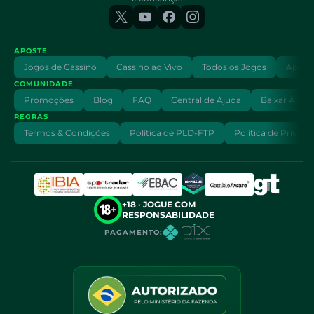
Você acompanha a partida pelo placar em tempo real e
pode fazer palpites enquanto o jogo acontece. As odds
(cotações) mudam conforme os lances — então o valor
APOSTE
potencial varia. Vale a pena experimentar com aposta
Jogos de Cassino
Cassino ao Vivo
Todos os Jogos
Aposta
pequena primeiro pra entender o ritmo.
COMUNIDADE
Posso encerrar uma aposta antes da partida acabar?
Promoções
Blog
FAQ
Central de Ajuda
Baixar App
Em algumas partidas, sim. É a função de
cash-out
: você sai
REGRAS
da aposta pelo valor que o sistema oferece naquele
Termos & Condições
Política de PLD-FTP
Política de Privaci
momento, sem precisar esperar o jogo terminar. Aparece
como um botão dentro da sua aposta quando está
disponível.
Pagamentos rápidos via Pix
Depósitos caem em segundos pelo Pix. Saques também
+18 · JOGUE COM
são via Pix, na chave registrada no seu CPF — pra sua
RESPONSABILIDADE
segurança. Suporte 24 horas por dia se precisar de ajuda.
PAGAMENTO
:
Apostar é entretenimento — vá com calma. A Vera.bet tem
ferramentas no painel para você definir limites de gasto e
tempo. +18.