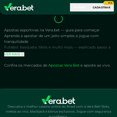
PIX
ENTRAR
CADASTRAR
Apostas esportivas na Vera.bet — guia para começar
Aprenda a apostar de um jeito simples e jogue com
tranquilidade
Futebol, basquete, tênis e muito mais — explicado passo a
passo para você dar seu primeiro palpite com confiança.
VER MAIS
Na
Vera.bet
você encontra todas as principais competições
reunidas em um só lugar: Brasileirão, Libertadores, Premier
Confira os mercados de
Apostas Vera Bet
e aposte ao vivo.
League, Champions, NBA e muitas outras. Se você nunca
apostou, não tem problema — a interface foi desenhada
para ser direta, com tudo que importa visível na tela.
Para começar, escolha a partida, marque seu palpite (quem
vence, total de gols, escanteios), defina o valor que quer
apostar e confirme. Pronto — seu bilhete está registrado. O
resultado aparece automaticamente na sua conta quando
Descubra o melhor cassino online do Brasil com a Vera Bet! Slots,
a partida termina.
roletas ao vivo, blackjack e bônus exclusivos. Jogue com segurança
Como funciona o palpite ao vivo?
e confiança.