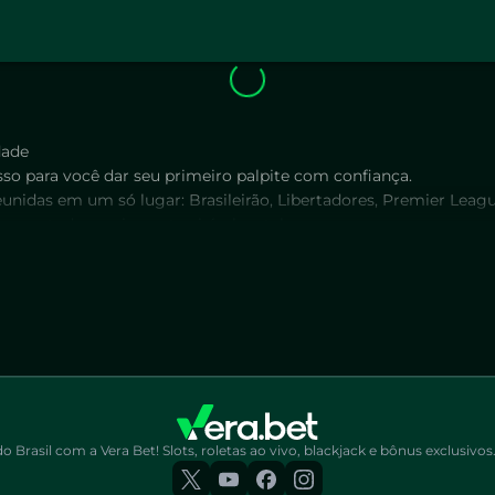
dade
sso para você dar seu primeiro palpite com confiança.
unidas em um só lugar: Brasileirão, Libertadores, Premier Lea
 com tudo que importa visível na tela.
ce, total de gols, escanteios), defina o valor que quer apostar e
mina.
azer palpites enquanto o jogo acontece. As odds (cotações) mud
er o ritmo.
 da aposta pelo valor que o sistema oferece naquele momento, s
 Brasil com a Vera Bet! Slots, roletas ao vivo, blackjack e bônus exclusiv
Pix, na chave registrada no seu CPF — pra sua segurança. Supor
amentas no painel para você definir limites de gasto e tempo. 