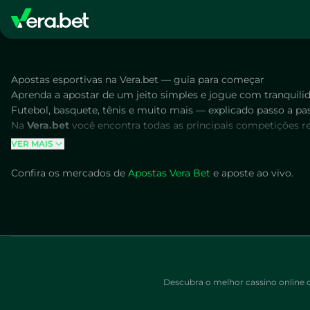
Apostas esportivas na Vera.bet — guia para começar
Aprenda a apostar de um jeito simples e jogue com tranquili
Futebol, basquete, tênis e muito mais — explicado passo a pa
Na
Vera.bet
você encontra todas as principais competições re
não tem problema — a interface foi desenhada para ser direta,
VER MAIS
Para começar, escolha a partida, marque seu palpite (quem ven
aparece automaticamente na sua conta quando a partida ter
Confira os mercados de
Apostas Vera Bet
e aposte ao vivo.
Como funciona o palpite ao vivo?
Você acompanha a partida pelo placar em tempo real e pode f
a pena experimentar com aposta pequena primeiro pra entend
Posso encerrar uma aposta antes da partida acabar?
Em algumas partidas, sim. É a função de
cash-out
: você sai
dentro da sua aposta quando está disponível.
Pagamentos rápidos via Pix
Descubra o melhor cassino online do
Depósitos caem em segundos pelo Pix. Saques também são via 
Apostar é entretenimento — vá com calma. A Vera.bet tem ferr