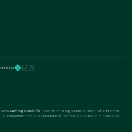
AMENTO
:
la
Ana Gaming Brasil S/A
, uma empresa registrada no Brasil, sob o número
line, conjuntamente, pela Secretaria de Prêmios e Apostas do Ministério da
so site. Utilizamos cookies apenas para melhorar a sua experiência e isso não