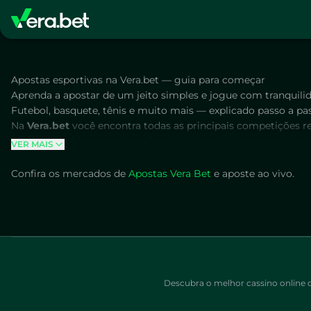
Apostas esportivas na Vera.bet — guia para começar
Aprenda a apostar de um jeito simples e jogue com tranquili
Futebol, basquete, tênis e muito mais — explicado passo a pa
Na
Vera.bet
você encontra todas as principais competições re
não tem problema — a interface foi desenhada para ser direta,
VER MAIS
Para começar, escolha a partida, marque seu palpite (quem ven
aparece automaticamente na sua conta quando a partida ter
Confira os mercados de
Apostas Vera Bet
e aposte ao vivo.
Como funciona o palpite ao vivo?
Você acompanha a partida pelo placar em tempo real e pode f
a pena experimentar com aposta pequena primeiro pra entend
Posso encerrar uma aposta antes da partida acabar?
Em algumas partidas, sim. É a função de
cash-out
: você sai
dentro da sua aposta quando está disponível.
Pagamentos rápidos via Pix
Descubra o melhor cassino online do
Depósitos caem em segundos pelo Pix. Saques também são via 
Apostar é entretenimento — vá com calma. A Vera.bet tem ferr