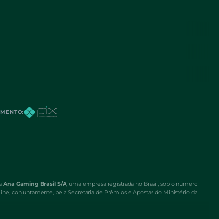
AMENTO
:
la
Ana Gaming Brasil S/A
, uma empresa registrada no Brasil, sob o número
line, conjuntamente, pela Secretaria de Prêmios e Apostas do Ministério da
so site. Utilizamos cookies apenas para melhorar a sua experiência e isso não