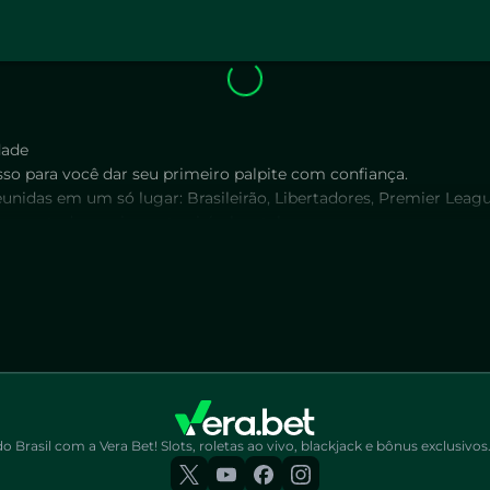
dade
sso para você dar seu primeiro palpite com confiança.
unidas em um só lugar: Brasileirão, Libertadores, Premier Lea
 com tudo que importa visível na tela.
ce, total de gols, escanteios), defina o valor que quer apostar e
mina.
azer palpites enquanto o jogo acontece. As odds (cotações) mud
er o ritmo.
 da aposta pelo valor que o sistema oferece naquele momento, s
 Brasil com a Vera Bet! Slots, roletas ao vivo, blackjack e bônus exclusiv
Pix, na chave registrada no seu CPF — pra sua segurança. Supor
amentas no painel para você definir limites de gasto e tempo. 