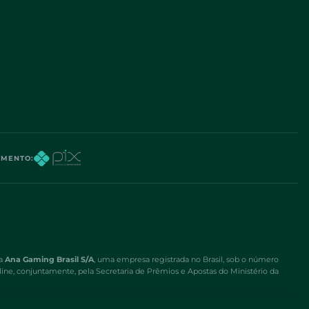
AMENTO
:
la
Ana Gaming Brasil S/A
, uma empresa registrada no Brasil, sob o número
line, conjuntamente, pela Secretaria de Prêmios e Apostas do Ministério da
so site. Utilizamos cookies apenas para melhorar a sua experiência e isso não