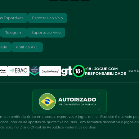
s Esportivas
Esportes ao Vivo
Telegram
Suporte ao Vivo
dade
Política KYC
+18 · JOGUE COM
PAG
RESPONSABILIDADE
a experiência única em apostas esportivas e jogos online. Este site é operado pe
ade lotérica de apostas de quota fixa no Brasil, em temática desportiva e jogos on
e 2025 no Diário Oficial da República Federativa do Brasil.
 usar determinados cookies do navegador para melhorar sua experiência ao usar nos