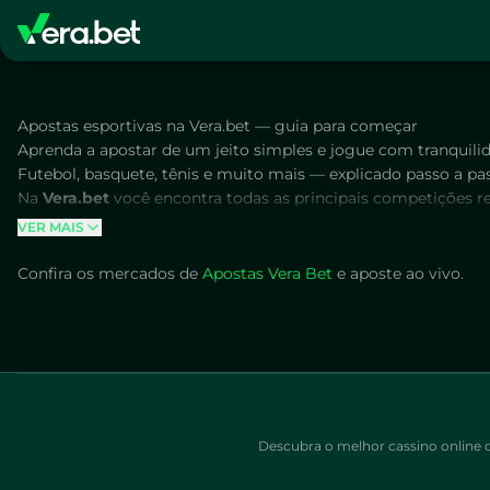
Apostas esportivas na Vera.bet — guia para começar
Aprenda a apostar de um jeito simples e jogue com tranquili
Futebol, basquete, tênis e muito mais — explicado passo a pa
Na
Vera.bet
você encontra todas as principais competições re
não tem problema — a interface foi desenhada para ser direta,
VER MAIS
Para começar, escolha a partida, marque seu palpite (quem ven
aparece automaticamente na sua conta quando a partida ter
Confira os mercados de
Apostas Vera Bet
e aposte ao vivo.
Como funciona o palpite ao vivo?
Você acompanha a partida pelo placar em tempo real e pode f
a pena experimentar com aposta pequena primeiro pra entend
Posso encerrar uma aposta antes da partida acabar?
Em algumas partidas, sim. É a função de
cash-out
: você sai
dentro da sua aposta quando está disponível.
Pagamentos rápidos via Pix
Descubra o melhor cassino online do
Depósitos caem em segundos pelo Pix. Saques também são via 
Apostar é entretenimento — vá com calma. A Vera.bet tem ferr