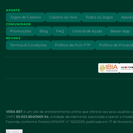
APOSTE
Jogos de Cassino
Cassino ao Vivo
Todos os Jogos
Aposta
COMUNIDADE
Promoções
Blog
FAQ
Central de Ajuda
Baixar App
REGRAS
Termos & Condições
Política de PLD-FTP
Política de Privaci
VERA BET
é um site de entretenimento online que oferece aos seus usuários um
CNPJ
55.933.850/0001-34
, entidade devidamente autorizada a operar a modalid
Fazenda, conforme Portaria SPA/MF n.º 322/2025, publicada em 17 de fevereiro d
Ver mais
Ao acessar, continuar a usar ou navegar neste site, você concorda que podemos