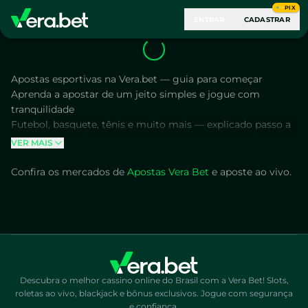
PIX
ENTRAR
CADASTRAR
Apostas esportivas na Vera.bet — guia para começar
Aprenda a apostar de um jeito simples e jogue com
tranquilidade
Futebol, basquete, tênis e muito mais — explicado passo a
passo para você dar seu primeiro palpite com confiança.
VER MAIS
Na
Vera.bet
você encontra todas as principais competições
reunidas em um só lugar: Brasileirão, Libertadores, Premier
Confira os mercados de
Apostas Vera Bet
e aposte ao vivo.
League, Champions, NBA e muitas outras. Se você nunca
apostou, não tem problema — a interface foi desenhada
para ser direta, com tudo que importa visível na tela.
Para começar, escolha a partida, marque seu palpite (quem
vence, total de gols, escanteios), defina o valor que quer
apostar e confirme. Pronto — seu bilhete está registrado. O
resultado aparece automaticamente na sua conta quando
Descubra o melhor cassino online do Brasil com a Vera Bet! Slots,
a partida termina.
roletas ao vivo, blackjack e bônus exclusivos. Jogue com segurança
Como funciona o palpite ao vivo?
e confiança.