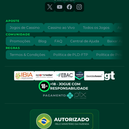
Você acompanha a partida pelo placar em tempo real e
pode fazer palpites enquanto o jogo acontece. As odds
(cotações) mudam conforme os lances — então o valor
APOSTE
potencial varia. Vale a pena experimentar com aposta
Jogos de Cassino
Cassino ao Vivo
Todos os Jogos
Aposta
pequena primeiro pra entender o ritmo.
COMUNIDADE
Posso encerrar uma aposta antes da partida acabar?
Promoções
Blog
FAQ
Central de Ajuda
Baixar App
Em algumas partidas, sim. É a função de
cash-out
: você sai
REGRAS
da aposta pelo valor que o sistema oferece naquele
Termos & Condições
Política de PLD-FTP
Política de Privaci
momento, sem precisar esperar o jogo terminar. Aparece
como um botão dentro da sua aposta quando está
disponível.
Pagamentos rápidos via Pix
Depósitos caem em segundos pelo Pix. Saques também
+18 · JOGUE COM
são via Pix, na chave registrada no seu CPF — pra sua
RESPONSABILIDADE
segurança. Suporte 24 horas por dia se precisar de ajuda.
PAGAMENTO
:
Apostar é entretenimento — vá com calma. A Vera.bet tem
ferramentas no painel para você definir limites de gasto e
tempo. +18.