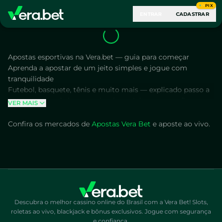
PIX
ENTRAR
CADASTRAR
Apostas esportivas na Vera.bet — guia para começar
Aprenda a apostar de um jeito simples e jogue com
tranquilidade
Futebol, basquete, tênis e muito mais — explicado passo a
passo para você dar seu primeiro palpite com confiança.
VER MAIS
Na
Vera.bet
você encontra todas as principais competições
reunidas em um só lugar: Brasileirão, Libertadores, Premier
Confira os mercados de
Apostas Vera Bet
e aposte ao vivo.
League, Champions, NBA e muitas outras. Se você nunca
apostou, não tem problema — a interface foi desenhada
para ser direta, com tudo que importa visível na tela.
Para começar, escolha a partida, marque seu palpite (quem
vence, total de gols, escanteios), defina o valor que quer
apostar e confirme. Pronto — seu bilhete está registrado. O
resultado aparece automaticamente na sua conta quando
Descubra o melhor cassino online do Brasil com a Vera Bet! Slots,
a partida termina.
roletas ao vivo, blackjack e bônus exclusivos. Jogue com segurança
Como funciona o palpite ao vivo?
e confiança.