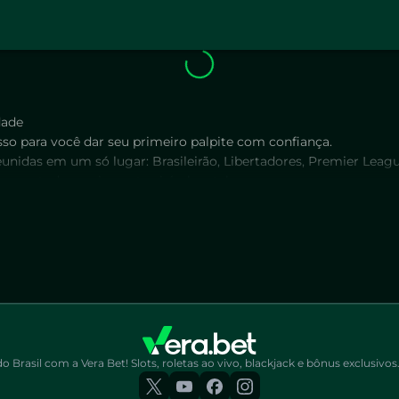
dade
sso para você dar seu primeiro palpite com confiança.
unidas em um só lugar: Brasileirão, Libertadores, Premier Lea
 com tudo que importa visível na tela.
ce, total de gols, escanteios), defina o valor que quer apostar e
mina.
azer palpites enquanto o jogo acontece. As odds (cotações) mud
er o ritmo.
 da aposta pelo valor que o sistema oferece naquele momento, s
 Brasil com a Vera Bet! Slots, roletas ao vivo, blackjack e bônus exclusiv
Pix, na chave registrada no seu CPF — pra sua segurança. Supor
amentas no painel para você definir limites de gasto e tempo. 