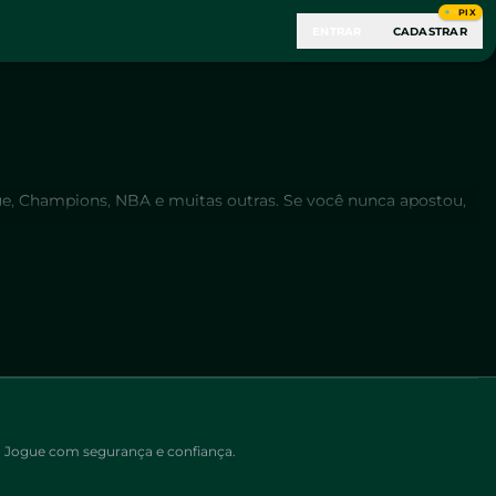
PIX
ENTRAR
CADASTRAR
gue, Champions, NBA e muitas outras. Se você nunca apostou,
 confirme. Pronto — seu bilhete está registrado. O resultado
am conforme os lances — então o valor potencial varia. Vale
em precisar esperar o jogo terminar. Aparece como um botão
os. Jogue com segurança e confiança.
te 24 horas por dia se precisar de ajuda.
+18.