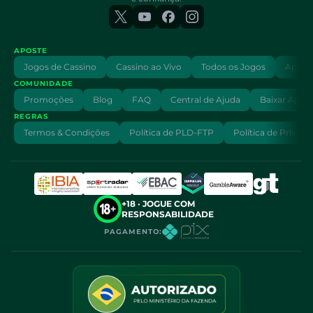
Você acompanha a partida pelo placar em tempo real e
pode fazer palpites enquanto o jogo acontece. As odds
(cotações) mudam conforme os lances — então o valor
APOSTE
potencial varia. Vale a pena experimentar com aposta
Jogos de Cassino
Cassino ao Vivo
Todos os Jogos
Aposta
pequena primeiro pra entender o ritmo.
COMUNIDADE
Posso encerrar uma aposta antes da partida acabar?
Promoções
Blog
FAQ
Central de Ajuda
Baixar App
Em algumas partidas, sim. É a função de
cash-out
: você sai
REGRAS
da aposta pelo valor que o sistema oferece naquele
Termos & Condições
Política de PLD-FTP
Política de Privaci
momento, sem precisar esperar o jogo terminar. Aparece
como um botão dentro da sua aposta quando está
disponível.
Pagamentos rápidos via Pix
Depósitos caem em segundos pelo Pix. Saques também
+18 · JOGUE COM
são via Pix, na chave registrada no seu CPF — pra sua
RESPONSABILIDADE
segurança. Suporte 24 horas por dia se precisar de ajuda.
PAGAMENTO
:
Apostar é entretenimento — vá com calma. A Vera.bet tem
ferramentas no painel para você definir limites de gasto e
tempo. +18.