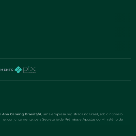
AMENTO
:
la
Ana Gaming Brasil S/A
, uma empresa registrada no Brasil, sob o número
line, conjuntamente, pela Secretaria de Prêmios e Apostas do Ministério da
so site. Utilizamos cookies apenas para melhorar a sua experiência e isso não