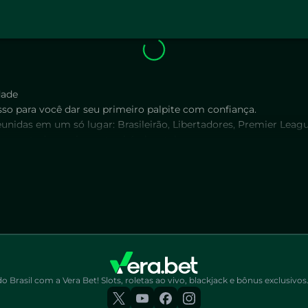
dade
sso para você dar seu primeiro palpite com confiança.
unidas em um só lugar: Brasileirão, Libertadores, Premier Lea
 com tudo que importa visível na tela.
ce, total de gols, escanteios), defina o valor que quer apostar e
mina.
azer palpites enquanto o jogo acontece. As odds (cotações) mud
er o ritmo.
 da aposta pelo valor que o sistema oferece naquele momento, s
 Brasil com a Vera Bet! Slots, roletas ao vivo, blackjack e bônus exclusiv
Pix, na chave registrada no seu CPF — pra sua segurança. Supor
amentas no painel para você definir limites de gasto e tempo. 