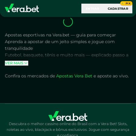
PIX
ENTRAR
CADASTRAR
Apostas esportivas na Vera.bet — guia para começar
Aprenda a apostar de um jeito simples e jogue com
tranquilidade
Futebol, basquete, tênis e muito mais — explicado passo a
passo para você dar seu primeiro palpite com confiança.
VER MAIS
Na
Vera.bet
você encontra todas as principais competições
reunidas em um só lugar: Brasileirão, Libertadores, Premier
Confira os mercados de
Apostas Vera Bet
e aposte ao vivo.
League, Champions, NBA e muitas outras. Se você nunca
apostou, não tem problema — a interface foi desenhada
para ser direta, com tudo que importa visível na tela.
Para começar, escolha a partida, marque seu palpite (quem
vence, total de gols, escanteios), defina o valor que quer
apostar e confirme. Pronto — seu bilhete está registrado. O
resultado aparece automaticamente na sua conta quando
Descubra o melhor cassino online do Brasil com a Vera Bet! Slots,
a partida termina.
roletas ao vivo, blackjack e bônus exclusivos. Jogue com segurança
Como funciona o palpite ao vivo?
e confiança.