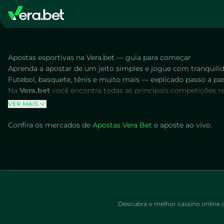
Apostas esportivas na Vera.bet — guia para começar
Aprenda a apostar de um jeito simples e jogue com tranquili
Futebol, basquete, tênis e muito mais — explicado passo a pa
Na
Vera.bet
você encontra todas as principais competições re
não tem problema — a interface foi desenhada para ser direta,
VER MAIS
Para começar, escolha a partida, marque seu palpite (quem ven
aparece automaticamente na sua conta quando a partida ter
Confira os mercados de
Apostas Vera Bet
e aposte ao vivo.
Como funciona o palpite ao vivo?
Você acompanha a partida pelo placar em tempo real e pode f
a pena experimentar com aposta pequena primeiro pra entend
Posso encerrar uma aposta antes da partida acabar?
Em algumas partidas, sim. É a função de
cash-out
: você sai
dentro da sua aposta quando está disponível.
Pagamentos rápidos via Pix
Descubra o melhor cassino online do
Depósitos caem em segundos pelo Pix. Saques também são via 
Apostar é entretenimento — vá com calma. A Vera.bet tem ferr