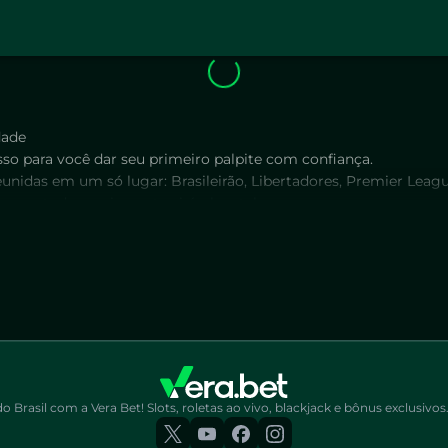
dade
sso para você dar seu primeiro palpite com confiança.
unidas em um só lugar: Brasileirão, Libertadores, Premier Lea
 com tudo que importa visível na tela.
ce, total de gols, escanteios), defina o valor que quer apostar e
mina.
azer palpites enquanto o jogo acontece. As odds (cotações) mud
er o ritmo.
 da aposta pelo valor que o sistema oferece naquele momento, s
 Brasil com a Vera Bet! Slots, roletas ao vivo, blackjack e bônus exclusiv
Pix, na chave registrada no seu CPF — pra sua segurança. Supor
amentas no painel para você definir limites de gasto e tempo. 