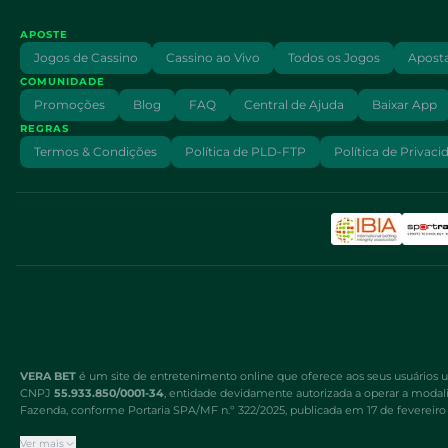
APOSTE
Jogos de Cassino
Cassino ao Vivo
Todos os Jogos
Aposta
COMUNIDADE
Promoções
Blog
FAQ
Central de Ajuda
Baixar App
REGRAS
Termos & Condições
Política de PLD-FTP
Política de Privaci
VERA BET
é um site de entretenimento online que oferece aos seus usuários um
CNPJ
55.933.850/0001-34
, entidade devidamente autorizada a operar a modalid
Fazenda, conforme Portaria SPA/MF n.º 322/2025, publicada em 17 de fevereiro d
Ver mais
Ao acessar, continuar a usar ou navegar neste site, você concorda que podemos