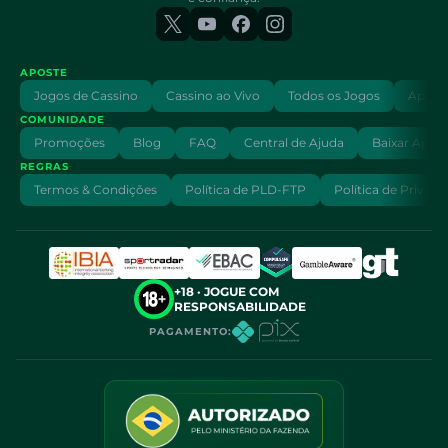
Você acompanha a partida pelo placar em tempo real e
pode fazer palpites enquanto o jogo acontece. As odds
(cotações) mudam conforme os lances — então o valor
APOSTE
potencial varia. Vale a pena experimentar com aposta
Jogos de Cassino
Cassino ao Vivo
Todos os Jogos
Aposta
pequena primeiro pra entender o ritmo.
COMUNIDADE
Posso encerrar uma aposta antes da partida acabar?
Promoções
Blog
FAQ
Central de Ajuda
Baixar App
Em algumas partidas, sim. É a função de
cash-out
: você sai
REGRAS
da aposta pelo valor que o sistema oferece naquele
Termos & Condições
Política de PLD-FTP
Política de Privaci
momento, sem precisar esperar o jogo terminar. Aparece
como um botão dentro da sua aposta quando está
disponível.
Pagamentos rápidos via Pix
Depósitos caem em segundos pelo Pix. Saques também
+18 · JOGUE COM
são via Pix, na chave registrada no seu CPF — pra sua
RESPONSABILIDADE
segurança. Suporte 24 horas por dia se precisar de ajuda.
PAGAMENTO
:
Apostar é entretenimento — vá com calma. A Vera.bet tem
ferramentas no painel para você definir limites de gasto e
tempo. +18.