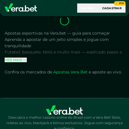
PIX
ENTRAR
CADASTRAR
Apostas esportivas na Vera.bet — guia para começar
Aprenda a apostar de um jeito simples e jogue com
tranquilidade
Futebol, basquete, tênis e muito mais — explicado passo a
passo para você dar seu primeiro palpite com confiança.
VER MAIS
Na
Vera.bet
você encontra todas as principais competições
reunidas em um só lugar: Brasileirão, Libertadores, Premier
Confira os mercados de
Apostas Vera Bet
e aposte ao vivo.
League, Champions, NBA e muitas outras. Se você nunca
apostou, não tem problema — a interface foi desenhada
para ser direta, com tudo que importa visível na tela.
Para começar, escolha a partida, marque seu palpite (quem
vence, total de gols, escanteios), defina o valor que quer
apostar e confirme. Pronto — seu bilhete está registrado. O
resultado aparece automaticamente na sua conta quando
Descubra o melhor cassino online do Brasil com a Vera Bet! Slots,
a partida termina.
roletas ao vivo, blackjack e bônus exclusivos. Jogue com segurança
Como funciona o palpite ao vivo?
e confiança.