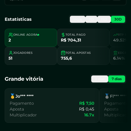
Starfruit
é um jogo de cassino online disponível na
Estatísticas
Vera Bet
, desenvolvido pelo provedor
Hoje
Spinoro
7D
15D
. Com
30D
uma taxa de retorno ao jogador (RTP) média de até
97%
, você pode jogar agora mesmo e se divertir.
ONLINE AGORA
TOTAL PAGO
RTP RE
Jogue com responsabilidade!
2
R$ 704,31
49.52%
Como jogar Starfruit na Vera Bet
JOGADORES
TOTAL APOSTAS
EDGE D
51
Para começar a jogar
Starfruit
755,6
, basta ajustar o valor
6.14%
da aposta e iniciar a rodada. O jogo é intuitivo e
indicado tanto para iniciantes quanto para jogadores
experientes da Spinoro.
Grande vitória
3 dias
7 dias
Sobre o Starfruit
🥇
🥈
Jo*** ****
Fl*** ****
O
Starfruit
é desenvolvido pela
Spinoro
e opera com
tecnologia RNG (Random Number Generator)
Pagamento
R$ 7,50
Pagamento
Aposta
R$ 0,45
Aposta
certificada, garantindo resultados aleatórios e
Multiplicador
16.7
x
Multiplicado
independentes em cada rodada. Com RTP médio de
97%
, oferece uma boa relação entre risco e retorno.