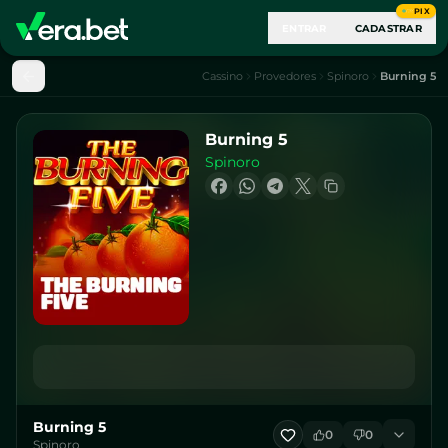
PIX
ENTRAR
CADASTRAR
Cassino
Provedores
Spinoro
Burning 5
Burning 5
Spinoro
Burning 5
0
0
Spinoro