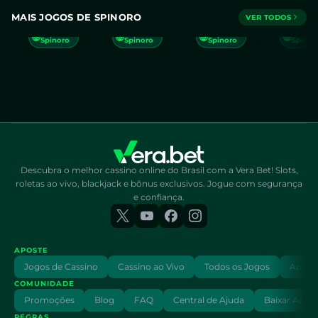
MAIS JOGOS DE SPINORO
VER TODOS
Por que jogar Maneki's Wealth na Vera Bet
Provedor
Provedor
Provedor
Provedor
Na
Vera Bet
Spinoro
, você joga com total segurança, suporte
Spinoro
Spinoro
Spinor
JOGAR
JOGAR
JOGAR
JOGAR
rápido e depósitos via Pix. A plataforma é licenciada,
reúne dezenas de outros títulos da Spinoro e promove
o jogo responsável. Aposte com consciência!
Descubra o melhor cassino online do Brasil com a Vera Bet! Slots,
roletas ao vivo, blackjack e bônus exclusivos. Jogue com segurança
e confiança.
APOSTE
Jogos de Cassino
Cassino ao Vivo
Todos os Jogos
Aposta
COMUNIDADE
Promoções
Blog
FAQ
Central de Ajuda
Baixar App
REGRAS