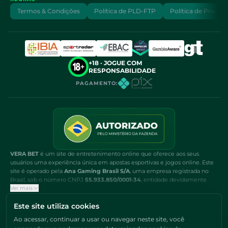
Termos & Condições
Política de PLD-FTP
Política de Privaci
+18 · JOGUE COM
RESPONSABILIDADE
PAGAMENTO
:
VERA BET
é um site de entretenimento online que oferece aos seus
usuários uma experiência única em apostas esportivas e jogos online. Este
site é operado pela
Ana Gaming Brasil S/A
, uma empresa registrada no
Brasil, sob o número CNPJ
55.933.850/0001-34
, entidade devidamente
Ver mais
autorizada a operar a modalidade lotérica de apostas de quota fixa no Brasil,
em temática desportiva e jogos online, conjuntamente, pela Secretaria de
Este site utiliza cookies
Prêmios e Apostas do Ministério da Fazenda, conforme Portaria SPA/MF
n.º 322/2025, publicada em 17 de fevereiro de 2025 no Diário Oficial da
CENTRAL DE JOGO RESPONSÁVEL
DENÚNCIAS
PRIVACIDADE
OUVIDORIA
Ao acessar, continuar a usar ou navegar neste site, você
República Federativa do Brasil.