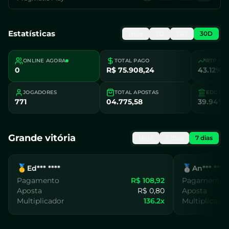
Wisdom of Athena 1000 Xmas
é um jogo de cassino
Estatísticas
online disponível na
Vera Bet
, desenvolvido pelo
Hoje
7D
15D
30D
provedor
Pragmatic Play
. Com uma taxa de retorno
ao jogador (RTP) média de até
97%
, você pode jogar
ONLINE AGORA
TOTAL PAGO
RTP RE
agora mesmo e se divertir. Jogue com
0
R$ 75.908,24
43.12%
responsabilidade!
JOGADORES
TOTAL APOSTAS
EDGE D
Como jogar Wisdom of Athena 1000 Xmas na Vera
771
04.775,58
39.94%
Bet
Para começar a jogar
Wisdom of Athena 1000 Xmas
,
basta ajustar o valor da aposta e iniciar a rodada. O
Grande vitória
Hoje
3 dias
7 dias
jogo é intuitivo e indicado tanto para iniciantes
quanto para jogadores experientes da Pragmatic Play.
🥇
🥈
Ed*** ****
An*** ****
Sobre o Wisdom of Athena 1000 Xmas
Pagamento
R$ 108,92
Pagamento
O
Aposta
Wisdom of Athena 1000 Xmas
é desenvolvido pela
R$ 0,80
Aposta
Multiplicador
136.2
x
Multiplicado
Pragmatic Play
e opera com tecnologia RNG
(Random Number Generator) certificada, garantindo
resultados aleatórios e independentes em cada