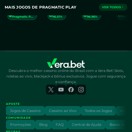
rodada. Com RTP médio de
97%
, oferece uma boa
MAIS JOGOS DE PRAGMATIC PLAY
VER TODOS
relação entre risco e retorno.
Provedor
RTP
RTP
RTP
Pragmatic Play
96.51%
96.96%
96.50
JOGAR
JOGAR
JOGAR
JOGAR
Por que jogar Wisdom of Athena 1000 Xmas na
Vera Bet
Na
Vera Bet
, você joga com total segurança, suporte
rápido e depósitos via Pix. A plataforma é licenciada,
reúne dezenas de outros títulos da Pragmatic Play e
promove o jogo responsável. Aposte com consciência!
Descubra o melhor cassino online do Brasil com a Vera Bet! Slots,
roletas ao vivo, blackjack e bônus exclusivos. Jogue com segurança
e confiança.
APOSTE
Jogos de Cassino
Cassino ao Vivo
Todos os Jogos
Aposta
COMUNIDADE
Promoções
Blog
FAQ
Central de Ajuda
Baixar App
REGRAS