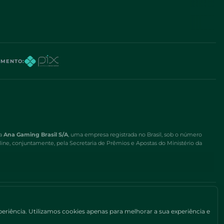
AMENTO
:
la
Ana Gaming Brasil S/A
, uma empresa registrada no Brasil, sob o número
line, conjuntamente, pela Secretaria de Prêmios e Apostas do Ministério da
so site. Utilizamos cookies apenas para melhorar a sua experiência e isso não
riência. Utilizamos cookies apenas para melhorar a sua experiência e