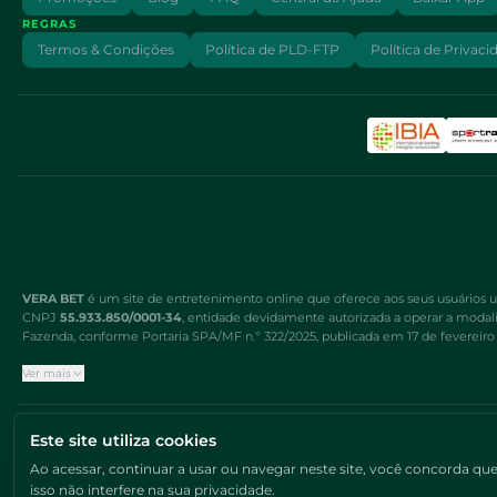
REGRAS
Termos & Condições
Política de PLD-FTP
Política de Privaci
VERA BET
é um site de entretenimento online que oferece aos seus usuários um
CNPJ
55.933.850/0001-34
, entidade devidamente autorizada a operar a modalid
Fazenda, conforme Portaria SPA/MF n.º 322/2025, publicada em 17 de fevereiro d
Ver mais
Ao acessar, continuar a usar ou navegar neste site, você concorda que podemos
interfere na sua privacidade.
O uso desta plataforma é proibido para
beneficiários de Bolsa Família e Ben
Este site utiliza cookies
Ao acessar, continuar a usar ou navegar neste site, você concorda q
isso não interfere na sua privacidade.