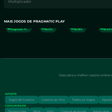
Multiplicador
96.02%
MAIS JOGOS DE PRAGMATIC PLAY
Provedor
RTP
RTP
RTP
Pragmatic Play
96.51%
96.96%
96.50
JOGAR
JOGAR
JOGAR
JOGAR
Descubra o melhor cassino online do
APOSTE
Jogos de Cassino
Cassino ao Vivo
Todos os Jogos
Aposta
COMUNIDADE
Promoções
Blog
FAQ
Central de Ajuda
Baixar App