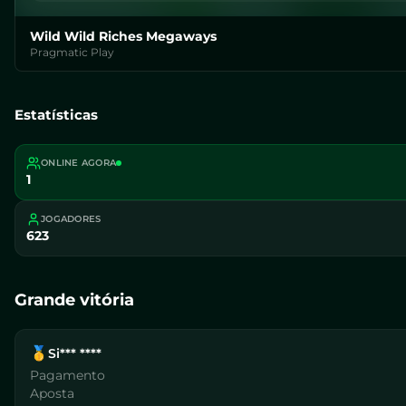
Wild Wild Riches Megaways
Pragmatic Play
Wild Wild Riches Megaways
é um jogo de cassino online 
Estatísticas
até
96.02%
, você pode jogar agora mesmo e se divertir. J
Como jogar Wild Wild Riches Megaways na Vera Bet
ONLINE AGORA
Para começar a jogar
Wild Wild Riches Megaways
, basta 
1
experientes da Pragmatic Play.
JOGADORES
Sobre o Wild Wild Riches Megaways
623
O
Wild Wild Riches Megaways
é desenvolvido pela
Pragma
independentes em cada rodada. Com RTP médio de
96.02
Grande vitória
Por que jogar Wild Wild Riches Megaways na Vera Bet
Na
Vera Bet
, você joga com total segurança, suporte rápid
🥇
Si*** ****
responsável. Aposte com consciência!
Pagamento
Aposta
RTP