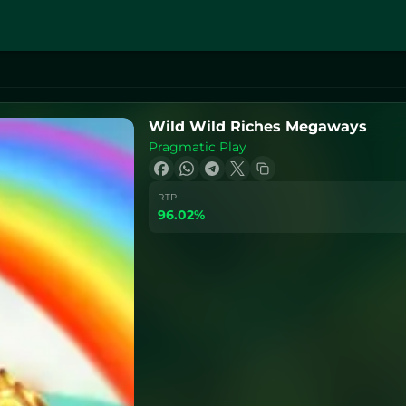
Wild Wild Riches Megaways
Pragmatic Play
RTP
96.02%